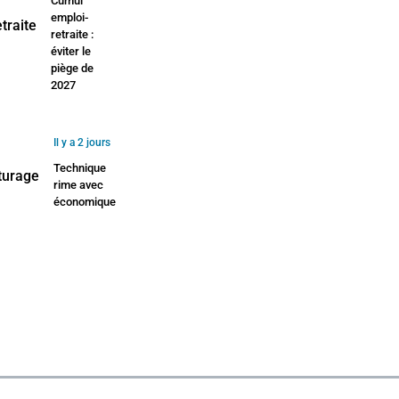
Cumul
emploi-
retraite :
éviter le
piège de
2027
Il y a 2 jours
Technique
rime avec
économique