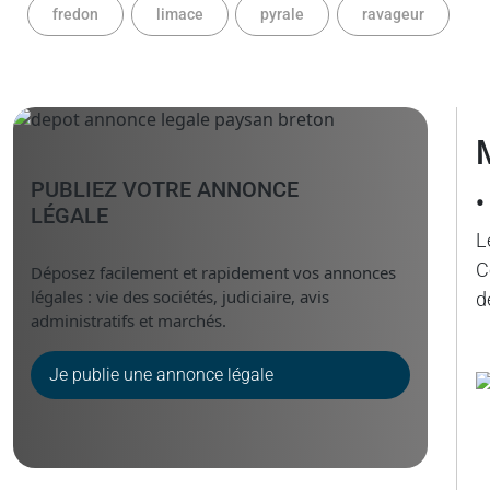
fredon
limace
pyrale
ravageur
PUBLIEZ VOTRE ANNONCE
•
LÉGALE
L
C
Déposez facilement et rapidement vos annonces
légales : vie des sociétés, judiciaire, avis
d
administratifs et marchés.
Je publie une annonce légale