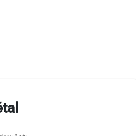
tal
4
cture : 0 min.