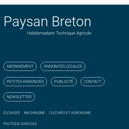
Paysan Breton
Hebdomadaire Technique Agricole
Suivez nos publications avec notre flux RSS
Aimez-nous sur facebook
Retrouvez-nous sur Linkedin
Suivez-nous sur instagram
Regardez-nous sur YouTube
ABONNEMENT
ANNONCES LÉGALES
PETITES ANNONCES
PUBLICITÉ
CONTACT
NEWSLETTER
ÉLEVAGES
MACHINISME
CULTURES ET AGRONOMIE
POLITIQUE
AGRICOLE