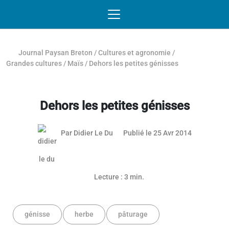
Passer au contenu
NAVIGATION MOBILE
O
NAVIGATION
PRINCIPALE
Journal Paysan Breton
/
Cultures et agronomie
/
Grandes cultures
/
Maïs
/
Dehors les petites génisses
Dehors les petites génisses
03 mai 201
Par
Didier Le Du
Publié le 25 Avr 2014
Lecture : 3 min.
génisse
herbe
pâturage