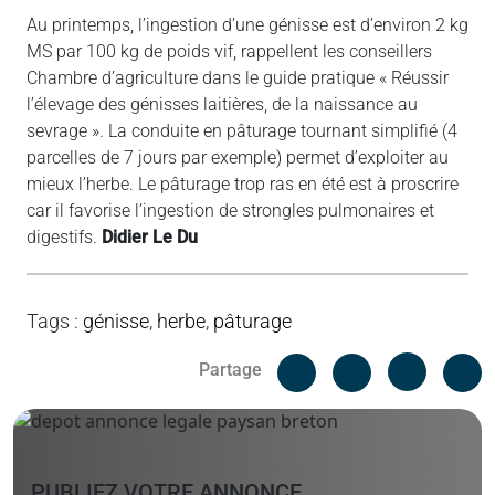
Au printemps, l’ingestion d’une génisse est d’environ 2 kg
MS par 100 kg de poids vif, rappellent les conseillers
Chambre d’agriculture dans le guide pratique « Réussir
l’élevage des génisses laitières, de la naissance au
sevrage ». La conduite en pâturage tournant simplifié (4
parcelles de 7 jours par exemple) permet d’exploiter au
mieux l’herbe. Le pâturage trop ras en été est à proscrire
car il favorise l’ingestion de strongles pulmonaires et
digestifs.
Didier Le Du
Tags
:
génisse
,
herbe
,
pâturage
Facebook
C
Partage
Messenger
Linked i
PUBLIEZ VOTRE ANNONCE