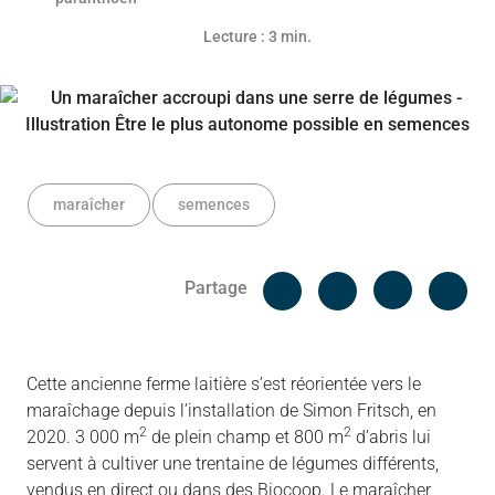
Lecture : 3 min.
maraîcher
semences
Facebook
Cop
Partage
Messenger
Linked in
Cette ancienne ferme laitière s’est réorientée vers le
maraîchage depuis l’installation de Simon Fritsch, en
2
2
2020. 3 000 m
de plein champ et 800 m
d’abris lui
servent à cultiver une trentaine de légumes différents,
vendus en direct ou dans des Biocoop. Le maraîcher