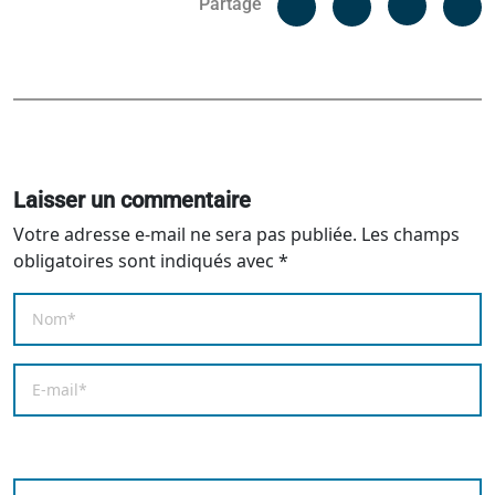
Partage
Messenger
Linked i
Laisser un commentaire
Votre adresse e-mail ne sera pas publiée.
Les champs
obligatoires sont indiqués avec
*
Nom
*
E-mail
*
Enregistrer mon nom, mon e-mail et mon site dans le
Commentaire
*