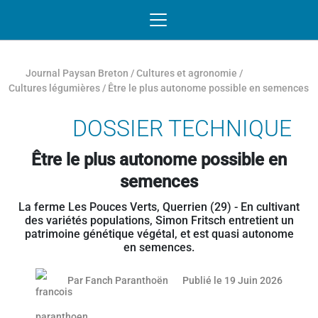
Passer au contenu
NAVIGATION MOBILE
O
NAVIGATION
PRINCIPALE
Journal Paysan Breton
/
Cultures et agronomie
/
Cultures légumières
/
Être le plus autonome possible en semences
DOSSIER TECHNIQUE
Être le plus autonome possible en
semences
La ferme Les Pouces Verts, Querrien (29) - En cultivant
des variétés populations, Simon Fritsch entretient un
patrimoine génétique végétal, et est quasi autonome
en semences.
17 juin
Par
Fanch Paranthoën
Publié le 19 Juin 2026