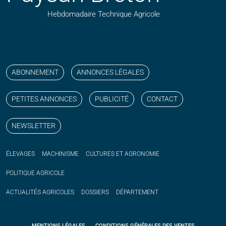
Hebdomadaire Technique Agricole
Suivez nos publications avec notre flux RSS
Aimez-nous sur facebook
Retrouvez-nous sur Linkedin
Suivez-nous sur instagram
Regardez-nous sur YouTube
ABONNEMENT
ANNONCES LÉGALES
PETITES ANNONCES
PUBLICITÉ
CONTACT
NEWSLETTER
ÉLEVAGES
MACHINISME
CULTURES ET AGRONOMIE
POLITIQUE
AGRICOLE
ACTUALITÉS
AGRICOLES
DOSSIERS
DÉPARTEMENT
MENTIONS LÉGALES
CONDITIONS GÉNÉRALES DES VENTES