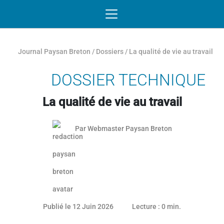
Passer au contenu
NAVIGATION MOBILE
O
NAVIGATION
PRINCIPALE
Journal Paysan Breton
/
Dossiers
/
La qualité de vie au travail
DOSSIER TECHNIQUE
La qualité de vie au travail
Par
Webmaster Paysan Breton
11 juin 2026
Publié le 12 Juin 2026
Lecture : 0 min.