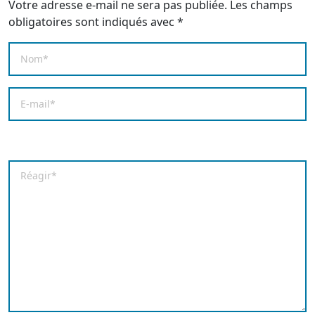
Votre adresse e-mail ne sera pas publiée.
Les champs
obligatoires sont indiqués avec
*
Nom
*
E-mail
*
Enregistrer mon nom, mon e-mail et mon site dans le
Commentaire
*