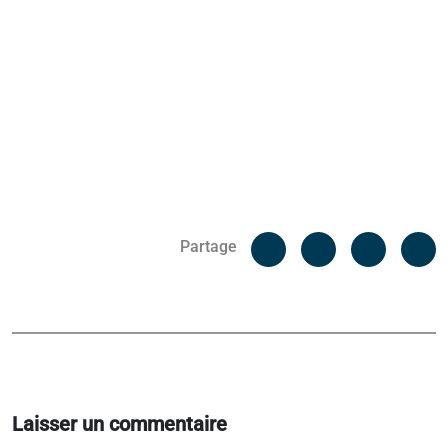
Facebook
C
Partage
Messenger
Linked i
Laisser un commentaire