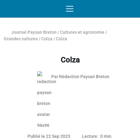
Passer au contenu
NAVIGATION MOBILE
O
NAVIGATION
PRINCIPALE
Journal Paysan Breton
/
Cultures et agronomie
/
Grandes cultures
/
Colza
/
Colza
Colza
Par
Rédaction Paysan Breton
Article réservé aux abonnés
21 septembre 2023
Publié le 22 Sep 2023
Lecture : 0 min.