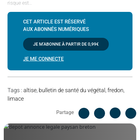
risque est…
CET ARTICLE EST RÉSERVÉ
AUX ABONNÉS NUMÉRIQUES
JE M’ABONNE À PARTIR DE
0,99€
JE ME CONNECTE
Tags
:
altise
,
bulletin de santé du végétal
,
fredon
,
limace
Facebook
C
Partage
Messenger
Linked i