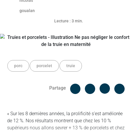
Article réservé aux abonnés
Lecture : 3 min.
porc
porcelet
truie
Facebook
Cop
Partage
Messenger
Linked in
« Sur les 8 dernières années, la prolificité s’est améliorée
de 12 %. Nos résultats montrent que chez les 10 %
supérieurs nous allons sevrer + 13 % de porcelets et chez