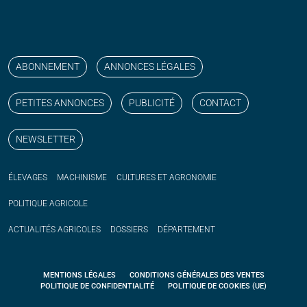
Suivez nos publications avec notre flux RSS
Aimez-nous sur facebook
Retrouvez-nous sur Linkedin
Suivez-nous sur instagram
Regardez-nous sur YouTube
ABONNEMENT
ANNONCES LÉGALES
PETITES ANNONCES
PUBLICITÉ
CONTACT
NEWSLETTER
ÉLEVAGES
MACHINISME
CULTURES ET AGRONOMIE
POLITIQUE
AGRICOLE
ACTUALITÉS
AGRICOLES
DOSSIERS
DÉPARTEMENT
MENTIONS LÉGALES
CONDITIONS GÉNÉRALES DES VENTES
POLITIQUE DE CONFIDENTIALITÉ
POLITIQUE DE COOKIES (UE)