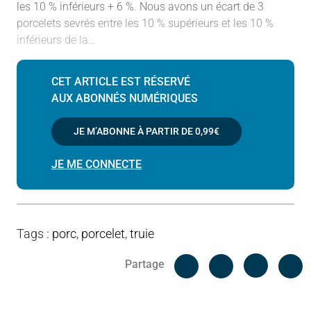
les 10 % inférieurs + 6 %. Nous avons un écart de 3
porcelets sevrés entre les 10 % supérieurs et les 10 %
inférieurs de la…
CET ARTICLE EST RÉSERVÉ
AUX ABONNÉS NUMÉRIQUES
JE M’ABONNE À PARTIR DE
0,99€
JE ME CONNECTE
Tags
:
porc
,
porcelet
,
truie
Facebook
C
Partage
Messenger
Linked i