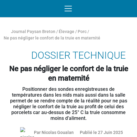
Passer au contenu
NAVIGATION MOBILE
O
NAVIGATION
PRINCIPALE
Journal Paysan Breton
/
Élevage
/
Porc
/
Ne pas négliger le confort de la truie en maternité
DOSSIER TECHNIQUE
Ne pas négliger le confort de la truie
en maternité
Positionner des sondes enregistreuses de
températures dans les nids mais aussi dans la salle
permet de se rendre compte de la réalité pour ne pas
négliger le confort de la truie au profit de celui des
porcelets car au-dessus de 25° C la truie consomme
moins d’aliment.
25 juin
Par
Nicolas Goualan
Publié le 27 Juin 2025