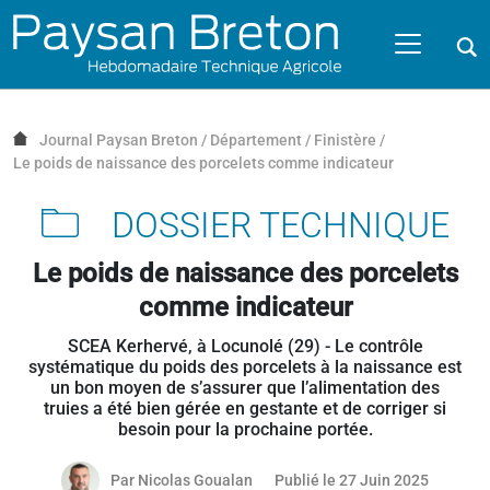
Passer au contenu
NAVIGATION MOBILE
O
NAVIGATION
PRINCIPALE
Journal Paysan Breton
/
Département
/
Finistère
/
Le poids de naissance des porcelets comme indicateur
DOSSIER TECHNIQUE
Le poids de naissance des porcelets
comme indicateur
SCEA Kerhervé, à Locunolé (29) - Le contrôle
systématique du poids des porcelets à la naissance est
un bon moyen de s’assurer que l’alimentation des
truies a été bien gérée en gestante et de corriger si
besoin pour la prochaine portée.
25 juin 
Par
Nicolas Goualan
Publié le 27 Juin 2025