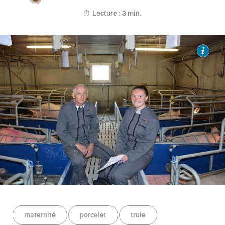
Lecture : 3 min.
maternité
porcelet
truie