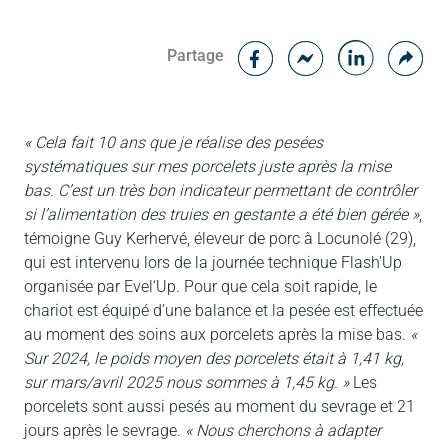
Facebook
Cop
Partage
Messenger
Linked in
« Cela fait 10 ans que je réalise des pesées
systématiques sur mes porcelets juste après la mise
bas. C’est un très bon indicateur permettant de contrôler
si l’alimentation des truies en gestante a été bien gérée »
,
témoigne Guy Kerhervé, éleveur de porc à Locunolé (29),
qui est intervenu lors de la journée technique Flash’Up
organisée par Evel‘Up. Pour que cela soit rapide, le
chariot est équipé d’une balance et la pesée est effectuée
au moment des soins aux porcelets après la mise bas.
«
Sur 2024, le poids moyen des porcelets était à 1,41 kg,
sur mars/avril 2025 nous sommes à 1,45 kg. »
Les
porcelets sont aussi pesés au moment du sevrage et 21
jours après le sevrage.
« Nous cherchons à adapter