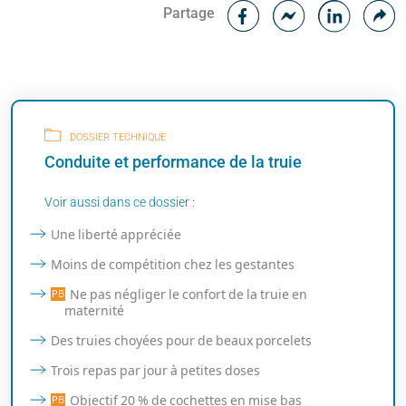
Facebook
C
Partage
Messenger
Linked i
DOSSIER TECHNIQUE
Conduite et performance de la truie
Voir aussi dans ce dossier :
Une liberté appréciée
Moins de compétition chez les gestantes
Ne pas négliger le confort de la truie en
maternité
Des truies choyées pour de beaux porcelets
Trois repas par jour à petites doses
Objectif 20 % de cochettes en mise bas