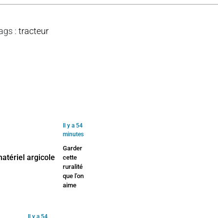
ags
:
tracteur
Il y a 54
minutes
Garder
cette
ruralité
que l’on
aime
Il y a 54