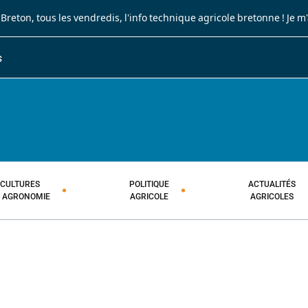
 Breton
, tous les vendredis, l'info technique agricole bretonne !
Je m
S
JOURNAL PAYSAN BRETON
HEBDOMADAIRE TECHNIQUE AGRI
CULTURES
POLITIQUE
ACTUALITÉS
T AGRONOMIE
AGRICOLE
AGRICOLES