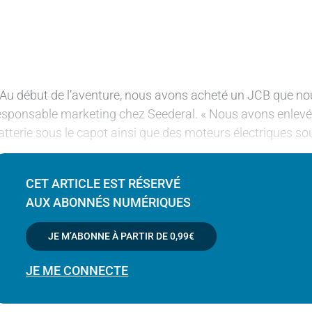
 Au début de l’aventure, nous avons acheté un JCB que nou
esponsable marketing chez Seederal. « Nous avons enlevé l
atterie sous le capot ainsi que des moteurs électriques so
CET ARTICLE EST RÉSERVÉ
AUX ABONNÉS NUMÉRIQUES
JE M’ABONNE À PARTIR DE
0,99€
JE ME CONNECTE