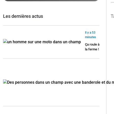
Les dernières actus
T
Il y a 53
minutes
Ça roule à
la ferme !