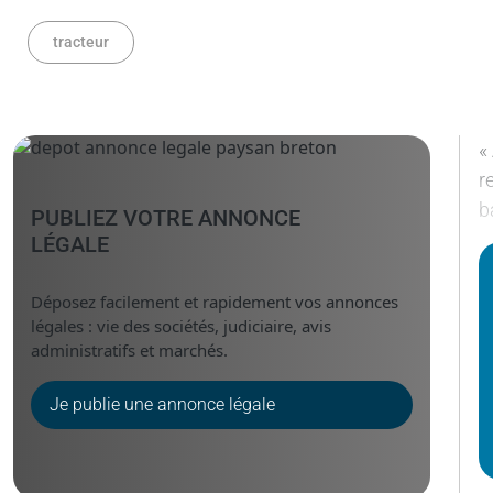
tracteur
«
r
b
PUBLIEZ VOTRE ANNONCE
LÉGALE
Déposez facilement et rapidement vos annonces
légales : vie des sociétés, judiciaire, avis
administratifs et marchés.
Je publie une annonce légale