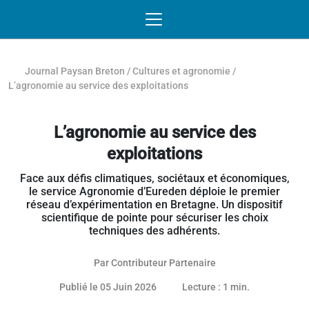
Passer au contenu
NAVIGATION MOBILE
O
NAVIGATION
PRINCIPALE
Journal Paysan Breton
/
Cultures et agronomie
/
L’agronomie au service des exploitations
L’agronomie au service des
exploitations
Face aux défis climatiques, sociétaux et économiques,
le service Agronomie d’Eureden déploie le premier
réseau d’expérimentation en Bretagne. Un dispositif
scientifique de pointe pour sécuriser les choix
techniques des adhérents.
Par
Contributeur Partenaire
08 juin 2026
Publié le 05 Juin 2026
Lecture : 1 min.