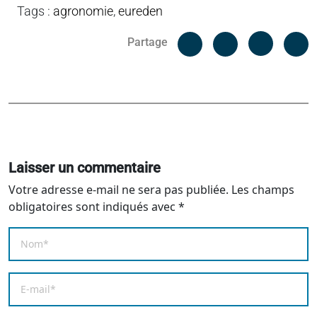
Tags
:
agronomie
,
eureden
Facebook
C
Partage
Messenger
Linked i
Laisser un commentaire
Votre adresse e-mail ne sera pas publiée.
Les champs
obligatoires sont indiqués avec
*
Nom
*
E-mail
*