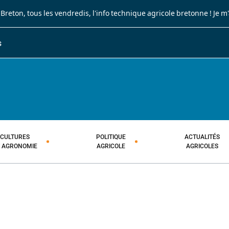
 Breton
, tous les vendredis, l'info technique agricole bretonne !
Je m
S
JOURNAL PAYSAN BRETON
HEBDOMADAIRE TECHNIQUE AGRI
CULTURES
POLITIQUE
ACTUALITÉS
T AGRONOMIE
AGRICOLE
AGRICOLES