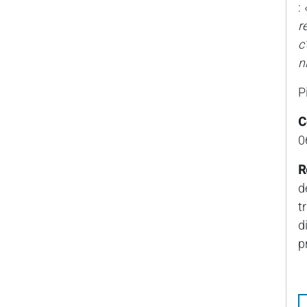
:
r
c
n
P
C
0
R
d
t
d
p