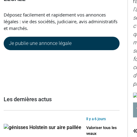
r
l
Déposez facilement et rapidement vos annonces
s
légales : vie des sociétés, judiciaire, avis administratifs
c
et marchés.
q
m
Je publie une annonce légale
s
f
c
d
p
Les dernières actus
Il y a 6 jours
Valoriser tous les
veaux