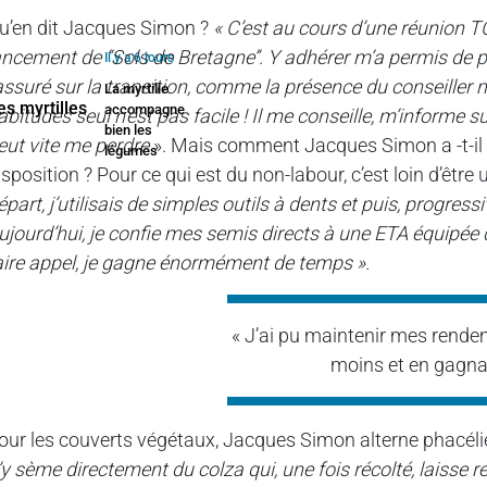
u’en dit Jacques Simon ?
« C’est au cours d’une réunion TC
ancement de ‘‘Sols de Bretagne’’. Y adhérer m’a permis de pa
Il y a 6 jours
assuré sur la transition, comme la présence du conseiller 
La myrtille
accompagne
abitudes seul n’est pas facile ! Il me conseille, m’informe sur
bien les
eut vite me perdre
». Mais comment Jacques Simon a -t-il u
légumes
isposition ? Pour ce qui est du non-labour, c’est loin d’être 
épart, j’utilisais de simples outils à dents et puis, progress
ujourd’hui, je confie mes semis directs à une ETA équipée 
aire appel, je gagne énormément de temps ».
« J’ai pu maintenir mes rend
moins et en gagna
our les couverts végétaux, Jacques Simon alterne phacélie, 
’y sème directement du colza qui, une fois récolté, laisse rep