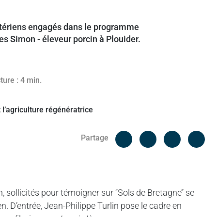
nistériens engagés dans le programme
es Simon - éleveur porcin à Plouider.
ture : 4 min.
Facebook
Cop
Partage
Messenger
Linked in
, sollicités pour témoigner sur ‘‘Sols de Bretagne’’ se
. D’entrée, Jean-Philippe Turlin pose le cadre en