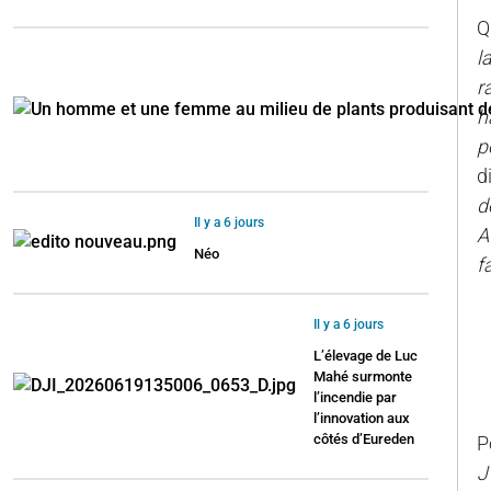
Q
l
r
h
p
d
d
Il y a 6 jours
A
Néo
f
Il y a 6 jours
L’élevage de Luc
Mahé surmonte
l’incendie par
l’innovation aux
côtés d’Eureden
P
J