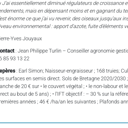
« J’ai essentiellement diminué régulateurs de croissance et
endements, mais en dépensant moins et en gagnant du t
’est énorme ce que j’ai vu revenir, des oiseaux jusqu’aux 
iveau environnemental : apport d’azote, fuite d’éléments ver
ierre-Yves Jouyaux
ontact
: Jean Philippe Turlin – Conseiller agronomie gestio
6 85 93 13 22
epères
: Earl Simon; Naisseur-engraisseur ; 168 truies; Cult
es surfaces en semis direct. Sols de Bretagne 2020/2030 ; 1
ranche de 20 € sur • le couvert végétal ; • le non-labour et 
irect au bout de 5 ans) ; • l’IFT objectif : – 30 % sur la réf
remières années ; 46 € /ha/an les suivantes ; Plafonds ann