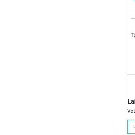
T
La
Vot
N