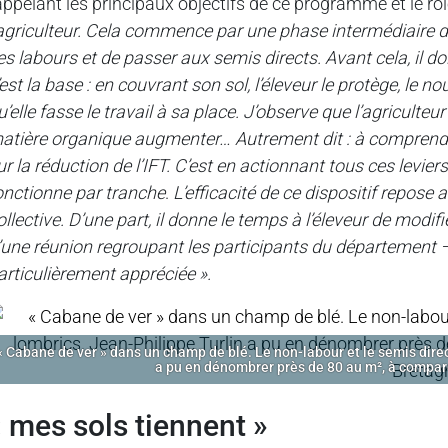
appelant les principaux objectifs de ce programme et le rôle
’agriculteur. Cela commence par une phase intermédiaire de
es labours et de passer aux semis directs. Avant cela, il 
’est la base : en couvrant son sol, l’éleveur le protège, le nou
u’elle fasse le travail à sa place. J’observe que l’agriculteu
atière organique augmenter… Autrement dit : à comprendre
ur la réduction de l’IFT. C’est en actionnant tous ces leviers q
onctionne par tranche
.
L’efficacité de ce dispositif repose
ollective. D’une part, il donne le temps à l’éleveur de modif
’une réunion regroupant les participants du département – à
articulièrement appréciée ».
« Cabane de ver » dans un champ de blé. Le non-labour et le semis dire
a pu en dénombrer près de 80 au m², à compa
« mes sols tiennent »