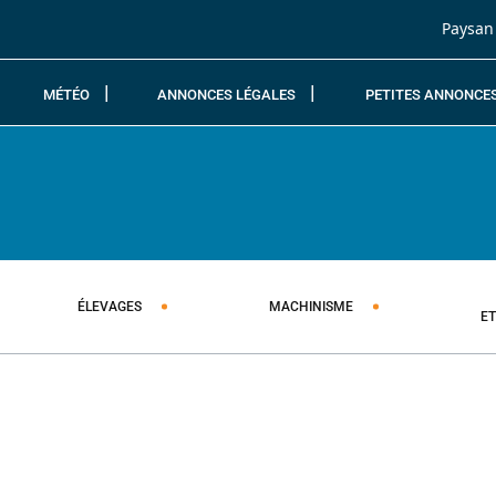
Passer au contenu
Paysan
MÉTÉO
ANNONCES LÉGALES
PETITES ANNONCE
ÉLEVAGES
MACHINISME
E