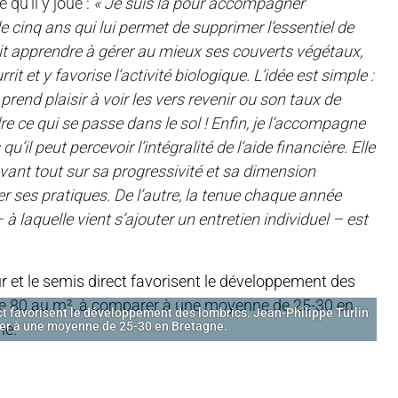
 qu’il y joue :
« Je suis là pour accompagner
 cinq ans qui lui permet de supprimer l’essentiel de
doit apprendre à gérer au mieux ses couverts végétaux,
rrit et y favorise l’activité biologique. L’idée est simple :
r prend plaisir à voir les vers revenir ou son taux de
 ce qui se passe dans le sol !
Enfin, je l’accompagne
u’il peut percevoir l’intégralité de l’aide financière. Elle
 avant tout sur sa progressivité et sa dimension
ier ses pratiques. De l’autre, la tenue chaque année
 laquelle vient s’ajouter un entretien individuel – est
ct favorisent le développement des lombrics. Jean-Philippe Turlin
rer à une moyenne de 25-30 en Bretagne.