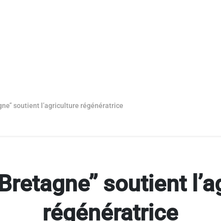
gne’’ soutient l’agriculture régénératrice
 Bretagne’’ soutient l’a
régénératrice