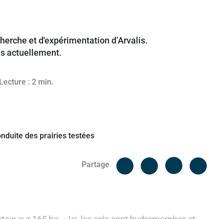
echerche et d'expérimentation d’Arvalis.
es actuellement.
025
Lecture : 2 min.
Facebook
Cop
Partage
Messenger
Linked in