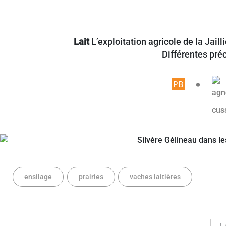
Lait
L’exploitation agricole de la Jail
Différentes pré
Article r
ensilage
prairies
vaches laitières