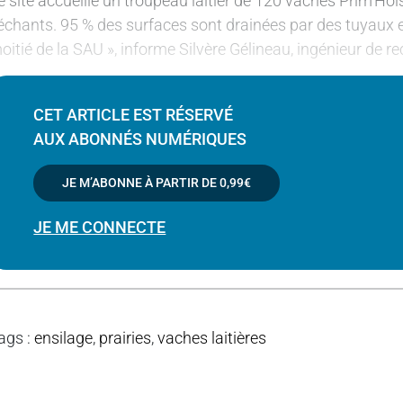
e site accueille un troupeau laitier de 120 vaches Prim’Hol
échants. 95 % des surfaces sont drainées par des tuyaux en
oitié de la SAU », informe Silvère Gélineau, ingénieur de r
CET ARTICLE EST RÉSERVÉ
AUX ABONNÉS NUMÉRIQUES
JE M’ABONNE À PARTIR DE
0,99€
JE ME CONNECTE
ags
:
ensilage
,
prairies
,
vaches laitières