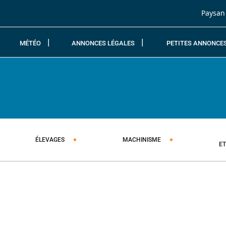
Passer au contenu
Paysan
MÉTÉO
ANNONCES LÉGALES
PETITES ANNONCE
ÉLEVAGES
MACHINISME
E