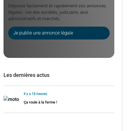
Déposez facilement et rapidement vos annonces
légales : vie des sociétés, judiciaire, avis
administratifs et marchés.
Je publie une annonce légale
Les dernières actus
Il y a 18 heures
Ça roule à la ferme !