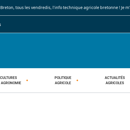
 Breton
, tous les vendredis, l'info technique agricole bretonne !
Je m
S
JOURNAL PAYSAN BRETON
HEBDOMADAIRE TECHNIQUE AGRI
CULTURES
POLITIQUE
ACTUALITÉS
T AGRONOMIE
AGRICOLE
AGRICOLES