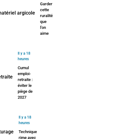
Garder
cette
ruralité
que
l’on
aime
Il y a 18
heures
Cumul
emploi-
retraite :
éviter le
piège de
2027
Il y a 18
heures
Technique
rime avec