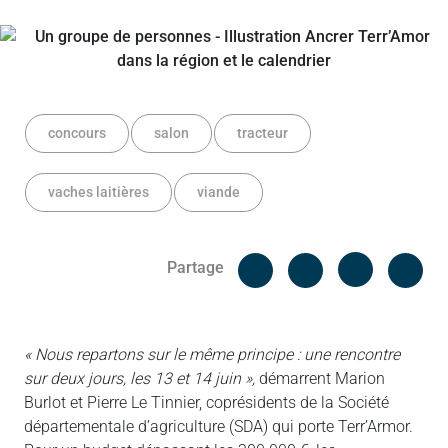
concours
salon
tracteur
vaches laitières
viande
Facebook
Cop
Partage
Messenger
Linked in
« Nous repartons sur le même principe : une rencontre
sur deux jours, les 13 et 14 juin »,
démarrent Marion
Burlot et Pierre Le Tinnier, coprésidents de la Société
départementale d’agriculture (SDA) qui porte Terr’Armor.