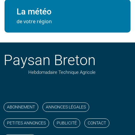
La météo
de votre région
Paysan Breton
Hebdomadaire Technique Agricole
Suivez nos publications avec notre flux RSS
Aimez-nous sur facebook
Retrouvez-nous sur Linkedin
Suivez-nous sur instagram
Regardez-nous sur YouTube
ABONNEMENT
ANNONCES LÉGALES
PETITES ANNONCES
PUBLICITÉ
CONTACT