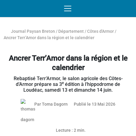
Passer au contenu
NAVIGATION MOBILE
O
NAVIGATION
PRINCIPALE
Journal Paysan Breton
/
Département
/
Côtes d'Armor
/
Ancrer Terr’Amor dans la région et le calendrier
Ancrer Terr’Amor dans la région et le
calendrier
Rebaptisé Terr’Armor, le salon agricole des Côtes-
e
d’Armor prépare sa 3
édition à l’hippodrome de
Loudéac, samedi 13 et dimanche 14 juin.
12 mai 20
Par
Toma Dagorn
Publié le 13 Mai 2026
Lecture : 2 min.