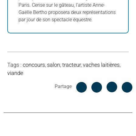
Paris. Cerise sur le gâteau, l’artiste Anne-
Gaëlle Bertho proposera deux représentations
par jour de son spectacle équestre.
Tags
:
concours
,
salon
,
tracteur
,
vaches laitières
,
viande
Facebook
C
Partage
Messenger
Linked i