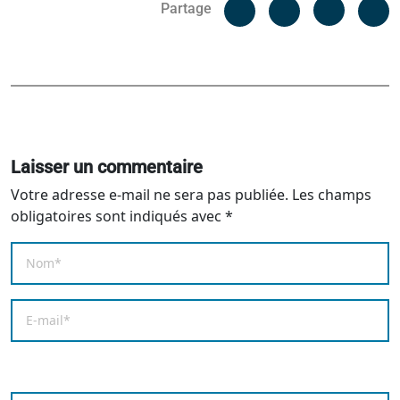
Facebook
C
Partage
Messenger
Linked i
Laisser un commentaire
Votre adresse e-mail ne sera pas publiée.
Les champs
obligatoires sont indiqués avec
*
Nom
*
E-mail
*
Enregistrer mon nom, mon e-mail et mon site dans le