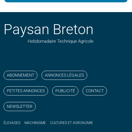
Paysan Breton
Hebdomadaire Technique Agricole
Suivez nos publications avec notre flux RSS
Aimez-nous sur facebook
Retrouvez-nous sur Linkedin
Suivez-nous sur instagram
Regardez-nous sur YouTube
ABONNEMENT
ANNONCES LÉGALES
PETITES ANNONCES
PUBLICITÉ
CONTACT
NEWSLETTER
ÉLEVAGES
MACHINISME
CULTURES ET AGRONOMIE