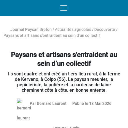
Passer au contenu
NAVIGATION MOBILE
O
NAVIGATION
PRINCIPALE
Journal Paysan Breton
/
Actualités agricoles
/
Découverte
/
Paysans et artisans s’entraident au sein d’un collectif
Paysans et artisans s’entraident au
sein d’un collectif
Ils sont quatre et ont créé un tiers-lieu rural, à la ferme
de Kerveno, à Colpo (56). Le paysan meunier, la
pépiniériste, la potière et la cardeuse de laine
cheminent côte à côte, en bonne entente.
12 mai 2
Par
Bernard Laurent
Publié le 13 Mai 2026