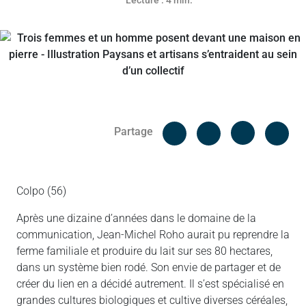
Lecture : 4 min.
Facebook
Cop
Partage
Messenger
Linked in
Colpo (56)
Après une dizaine d’années dans le domaine de la
communication, Jean-Michel Roho aurait pu reprendre la
ferme familiale et produire du lait sur ses 80 hectares,
dans un système bien rodé. Son envie de partager et de
créer du lien en a décidé autrement. Il s’est spécialisé en
grandes cultures biologiques et cultive diverses céréales,