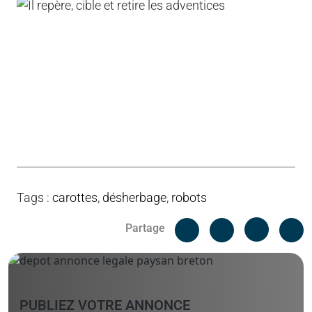
Tags
:
carottes
,
désherbage
,
robots
Facebook
C
Partage
Messenger
Linked i
PUBLIEZ VOTRE ANNONCE