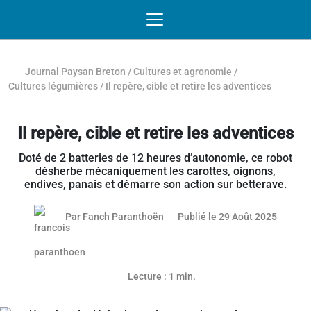
Passer au contenu
NAVIGATION MOBILE
O
NAVIGATION
PRINCIPALE
Journal Paysan Breton
/
Cultures et agronomie
/
Cultures légumières
/
Il repère, cible et retire les adventices
Il repère, cible et retire les adventices
Doté de 2 batteries de 12 heures d’autonomie, ce robot
désherbe mécaniquement les carottes, oignons,
endives, panais et démarre son action sur betterave.
02 sep
Par
Fanch Paranthoën
Publié le 29 Août 2025
Lecture : 1 min.