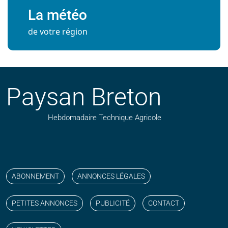
La météo
de votre région
Paysan Breton
Hebdomadaire Technique Agricole
Suivez nos publications avec notre flux RSS
Aimez-nous sur facebook
Retrouvez-nous sur Linkedin
Suivez-nous sur instagram
Regardez-nous sur YouTube
ABONNEMENT
ANNONCES LÉGALES
PETITES ANNONCES
PUBLICITÉ
CONTACT