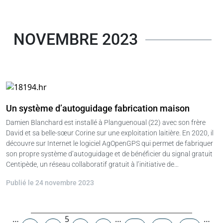
NOVEMBRE 2023
Un système d’autoguidage fabrication maison
Damien Blanchard est installé à Planguenoual (22) avec son frère
David et sa belle-sœur Corine sur une exploitation laitière. En 2020, il
découvre sur Internet le logiciel AgOpenGPS qui permet de fabriquer
son propre système d’autoguidage et de bénéficier du signal gratuit
Centipède, un réseau collaboratif gratuit à l’initiative de…
Publié le 24 novembre 2023
Navigation
…
5
…
…