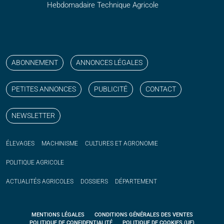
Hebdomadaire Technique Agricole
Suivez nos publications avec notre flux RSS
Aimez-nous sur facebook
Retrouvez-nous sur Linkedin
Suivez-nous sur instagram
Regardez-nous sur YouTube
ABONNEMENT
ANNONCES LÉGALES
PETITES ANNONCES
PUBLICITÉ
CONTACT
NEWSLETTER
ÉLEVAGES
MACHINISME
CULTURES ET AGRONOMIE
POLITIQUE
AGRICOLE
ACTUALITÉS
AGRICOLES
DOSSIERS
DÉPARTEMENT
MENTIONS LÉGALES
CONDITIONS GÉNÉRALES DES VENTES
POLITIQUE DE CONFIDENTIALITÉ
POLITIQUE DE COOKIES (UE)