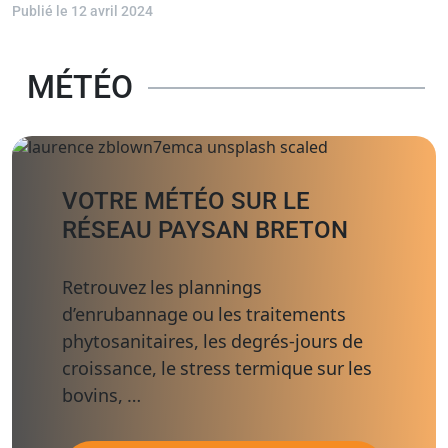
Publié le 12 avril 2024
MÉTÉO
VOTRE MÉTÉO SUR LE
RÉSEAU PAYSAN BRETON
Retrouvez les plannings
d’enrubannage ou les traitements
phytosanitaires, les degrés-jours de
croissance, le stress termique sur les
bovins, …