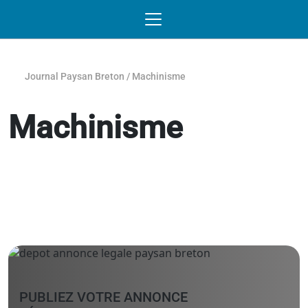
Passer au contenu
NAVIGATION MOBILE
O
NAVIGATION
PRINCIPALE
Journal Paysan Breton
/
Machinisme
Machinisme
PUBLIEZ VOTRE ANNONCE