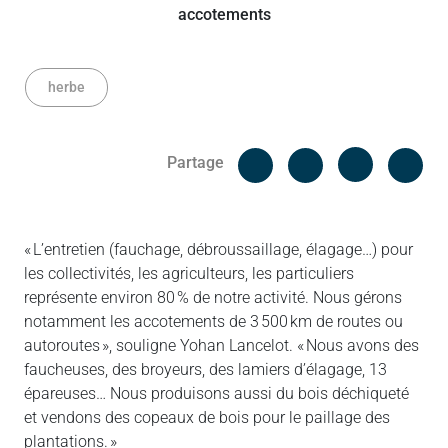
herbe
Facebook
Cop
Partage
Messenger
Linked in
« L’entretien (fauchage, débroussaillage, élagage…) pour
les collectivités, les agriculteurs, les particuliers
représente environ 80 % de notre activité. Nous gérons
notamment les accotements de 3 500 km de routes ou
autoroutes », souligne Yohan Lancelot. « Nous avons des
faucheuses, des broyeurs, des lamiers d’élagage, 13
épareuses… Nous produisons aussi du bois déchiqueté
et vendons des copeaux de bois pour le paillage des
plantations. »