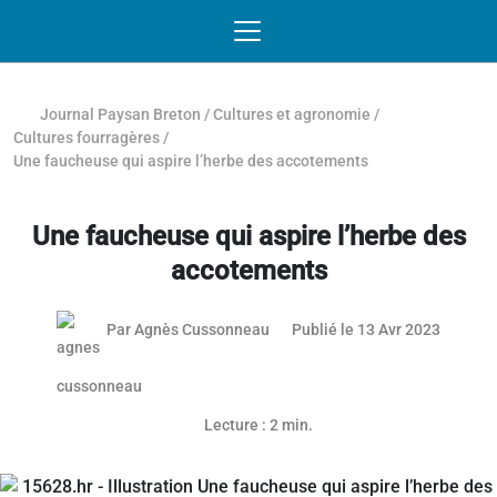
Passer au contenu
NAVIGATION MOBILE
O
NAVIGATION
PRINCIPALE
Journal Paysan Breton
/
Cultures et agronomie
/
Cultures fourragères
/
Une faucheuse qui aspire l’herbe des accotements
Une faucheuse qui aspire l’herbe des
accotements
24 mai 
Par
Agnès Cussonneau
Publié le 13 Avr 2023
Lecture : 2 min.