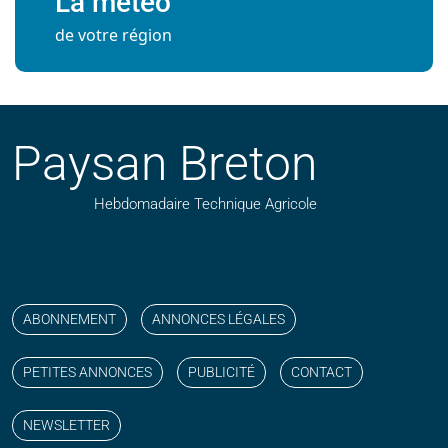
La météo
de votre région
Paysan Breton
Hebdomadaire Technique Agricole
Suivez nos publications avec notre flux RSS
Aimez-nous sur facebook
Retrouvez-nous sur Linkedin
Suivez-nous sur instagram
Regardez-nous sur YouTube
ABONNEMENT
ANNONCES LÉGALES
PETITES ANNONCES
PUBLICITÉ
CONTACT
NEWSLETTER