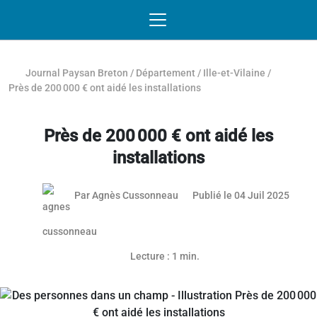
Passer au contenu
NAVIGATION MOBILE
O
NAVIGATION
PRINCIPALE
Journal Paysan Breton
/
Département
/
Ille-et-Vilaine
/
Près de 200 000 € ont aidé les installations
Près de 200 000 € ont aidé les
installations
03 jui
Par
Agnès Cussonneau
Publié le 04 Juil 2025
Article réservé aux abonnés
Lecture : 1 min.