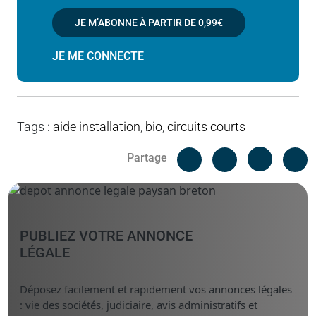
JE M’ABONNE À PARTIR DE
0,99€
JE ME CONNECTE
Tags
:
aide installation
,
bio
,
circuits courts
Facebook
C
Partage
Messenger
Linked i
PUBLIEZ VOTRE ANNONCE
LÉGALE
Déposez facilement et rapidement vos annonces légales
: vie des sociétés, judiciaire, avis administratifs et