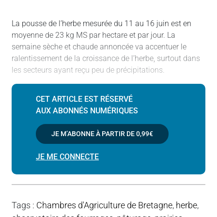
La pousse de l’herbe mesurée du 11 au 16 juin est en
moyenne de 23 kg MS par hectare et par jour. La
semaine sèche et chaude annoncée va accentuer le
ralentissement de la croissance de l’herbe, surtout dans
les secteurs ayant reçu peu de précipitations.
CET ARTICLE EST RÉSERVÉ
AUX ABONNÉS NUMÉRIQUES
JE M’ABONNE À PARTIR DE
0,99€
JE ME CONNECTE
Tags
:
Chambres d'Agriculture de Bretagne
,
herbe
,