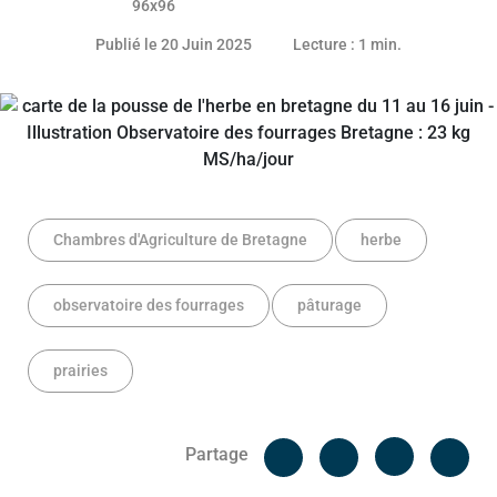
26 juin 2025
Publié le 20 Juin 2025
Lecture : 1 min.
Chambres d'Agriculture de Bretagne
herbe
observatoire des fourrages
pâturage
prairies
Facebook
Cop
Partage
Messenger
Linked in