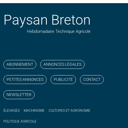
Paysan Breton
Hebdomadaire Technique Agricole
Suivez nos publications avec notre flux RSS
Aimez-nous sur facebook
Retrouvez-nous sur Linkedin
Suivez-nous sur instagram
Regardez-nous sur YouTube
ABONNEMENT
ANNONCES LÉGALES
PETITES ANNONCES
PUBLICITÉ
CONTACT
NEWSLETTER
ÉLEVAGES
MACHINISME
CULTURES ET AGRONOMIE
POLITIQUE
AGRICOLE