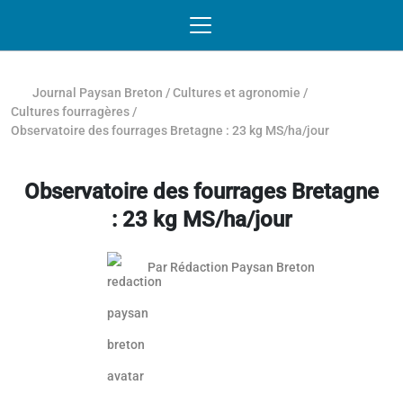
Passer au contenu
NAVIGATION MOBILE
O
NAVIGATION
PRINCIPALE
Journal Paysan Breton
/
Cultures et agronomie
/
Cultures fourragères
/
Observatoire des fourrages Bretagne : 23 kg MS/ha/jour
Observatoire des fourrages Bretagne
: 23 kg MS/ha/jour
Par
Rédaction Paysan Breton
Article réservé aux abonnés