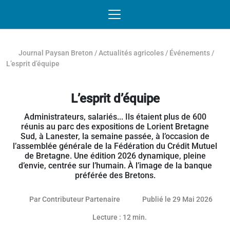
Passer au contenu
NAVIGATION MOBILE
O
NAVIGATION
PRINCIPALE
Journal Paysan Breton
/
Actualités agricoles
/
Événements
/
L’esprit d’équipe
L’esprit d’équipe
Administrateurs, salariés... Ils étaient plus de 600
réunis au parc des expositions de Lorient Bretagne
Sud, à Lanester, la semaine passée, à l’occasion de
l’assemblée générale de la Fédération du Crédit Mutuel
de Bretagne. Une édition 2026 dynamique, pleine
d’envie, centrée sur l’humain. À l’image de la banque
préférée des Bretons.
28 ma
Par
Contributeur Partenaire
Publié le 29 Mai 2026
Lecture : 12 min.