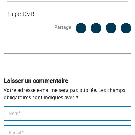
Tags
:
CMB
Facebook
C
Partage
Messenger
Linked i
Laisser un commentaire
Votre adresse e-mail ne sera pas publiée.
Les champs
obligatoires sont indiqués avec
*
Nom
*
E-mail
*