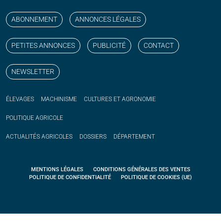
Suivez nos publications avec notre flux RSS
Aimez-nous sur facebook
Retrouvez-nous sur Linkedin
Suivez-nous sur instagram
Regardez-nous sur YouTube
ABONNEMENT
ANNONCES LÉGALES
PETITES ANNONCES
PUBLICITÉ
CONTACT
NEWSLETTER
ÉLEVAGES
MACHINISME
CULTURES ET AGRONOMIE
POLITIQUE
AGRICOLE
ACTUALITÉS
AGRICOLES
DOSSIERS
DÉPARTEMENT
MENTIONS LÉGALES
CONDITIONS GÉNÉRALES DES VENTES
POLITIQUE DE CONFIDENTIALITÉ
POLITIQUE DE COOKIES (UE)