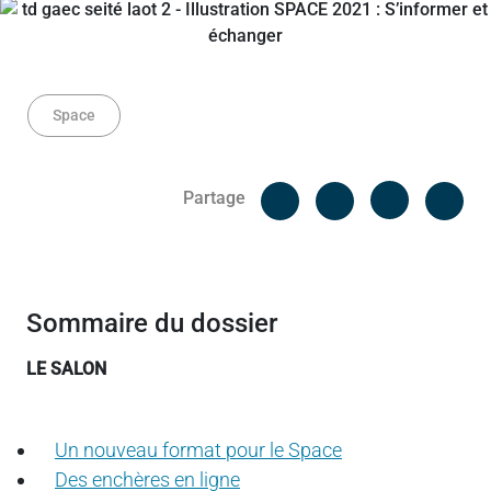
Space
Facebook
Cop
Partage
Messenger
Linked in
Sommaire du dossier
LE SALON
Un nouveau format pour le Space
Des enchères en ligne