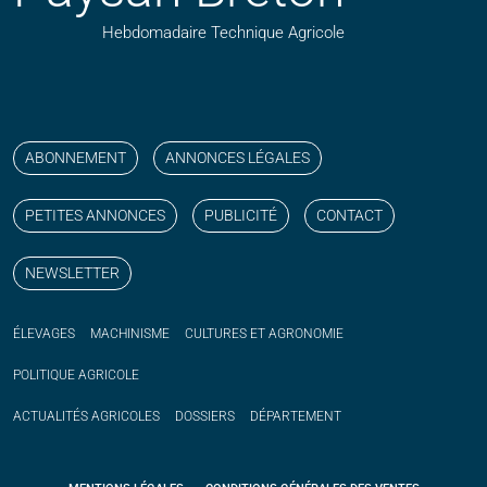
Hebdomadaire Technique Agricole
Suivez nos publications avec notre flux RSS
Aimez-nous sur facebook
Retrouvez-nous sur Linkedin
Suivez-nous sur instagram
Regardez-nous sur YouTube
ABONNEMENT
ANNONCES LÉGALES
PETITES ANNONCES
PUBLICITÉ
CONTACT
NEWSLETTER
ÉLEVAGES
MACHINISME
CULTURES ET AGRONOMIE
POLITIQUE
AGRICOLE
ACTUALITÉS
AGRICOLES
DOSSIERS
DÉPARTEMENT