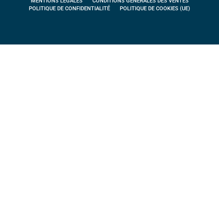
MENTIONS LÉGALES
CONDITIONS GÉNÉRALES DES VENTES
POLITIQUE DE CONFIDENTIALITÉ
POLITIQUE DE COOKIES (UE)