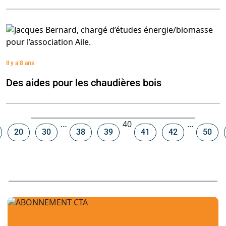
Il y a 8 ans
Des aides pour les chaudières bois
Navigation
…
40
…
20
30
38
39
41
42
50
dans
les
articles