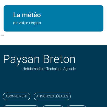
La météo
de votre région
…
Paysan Breton
Hebdomadaire Technique Agricole
Suivez nos publications avec notre flux RSS
Aimez-nous sur facebook
Retrouvez-nous sur Linkedin
Suivez-nous sur instagram
Regardez-nous sur YouTube
ABONNEMENT
ANNONCES LÉGALES