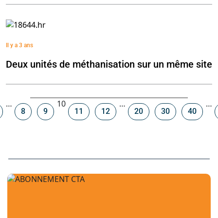
Il y a 3 ans
Deux unités de méthanisation sur un même site
Navigation
…
10
…
…
8
9
11
12
20
30
40
dans
les
articles