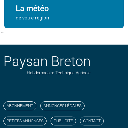
La météo
de votre région
…
Paysan Breton
Hebdomadaire Technique Agricole
Suivez nos publications avec notre flux RSS
Aimez-nous sur facebook
Retrouvez-nous sur Linkedin
Suivez-nous sur instagram
Regardez-nous sur YouTube
ABONNEMENT
ANNONCES LÉGALES
PETITES ANNONCES
PUBLICITÉ
CONTACT