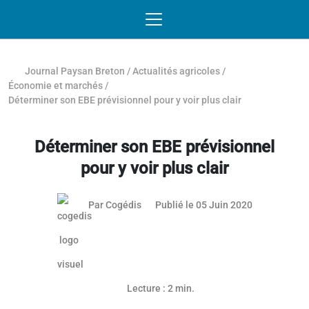
Passer au contenu
NAVIGATION MOBILE
O
NAVIGATION
PRINCIPALE
Journal Paysan Breton
/
Actualités agricoles
/
Économie et marchés
/
Déterminer son EBE prévisionnel pour y voir plus clair
Déterminer son EBE prévisionnel
pour y voir plus clair
Par
Cogédis
Publié le 05 Juin 2020
Lecture : 2 min.