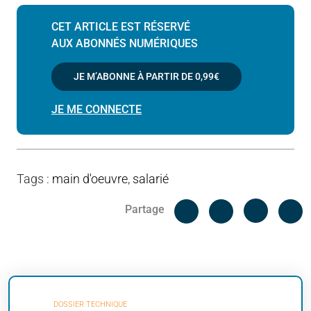
CET ARTICLE EST RÉSERVÉ
AUX ABONNÉS NUMÉRIQUES
JE M’ABONNE À PARTIR DE
0,99€
JE ME CONNECTE
Tags
:
main d'oeuvre
,
salarié
Facebook
C
Partage
Messenger
Linked i
DOSSIER TECHNIQUE