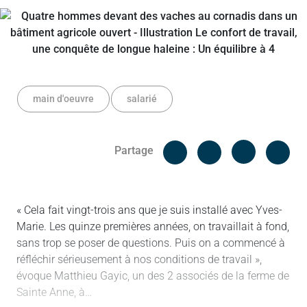
main d'oeuvre
salarié
Facebook
Cop
Partage
Messenger
Linked in
« Cela fait vingt-trois ans que je suis installé avec Yves-
Marie. Les quinze premières années, on travaillait à fond,
sans trop se poser de questions. Puis on a commencé à
réfléchir sérieusement à nos conditions de travail »,
évoque Matthieu Gayic, un des 2 associés de la ferme de
Sainte Anne, à…