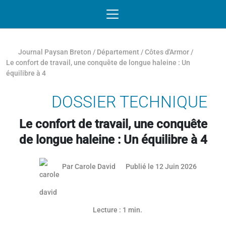
Passer au contenu
NAVIGATION MOBILE
O
NAVIGATION
PRINCIPALE
Journal Paysan Breton
/
Département
/
Côtes d'Armor
/
Le confort de travail, une conquête de longue haleine : Un
équilibre à 4
DOSSIER TECHNIQUE
Le confort de travail, une conquête
de longue haleine : Un équilibre à 4
11 juin 2
Par
Carole David
Publié le 12 Juin 2026
Article réservé aux abonnés
Lecture : 1 min.