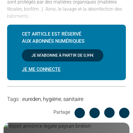
sont protégés par des matières organiques (matières
fécales, biofilm…). Ainsi, le lavage et la désinfection des
bâtiments…
CET ARTICLE EST RÉSERVÉ
AUX ABONNÉS NUMÉRIQUES
JE M’ABONNE À PARTIR DE
0,99€
JE ME CONNECTE
Tags
:
eureden
,
hygiène
,
sanitaire
Facebook
C
Partage
Messenger
Linked i