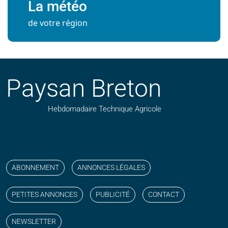
La météo
de votre région
Paysan Breton
Hebdomadaire Technique Agricole
Suivez nos publications avec notre flux RSS
Aimez-nous sur facebook
Retrouvez-nous sur Linkedin
Suivez-nous sur instagram
Regardez-nous sur YouTube
ABONNEMENT
ANNONCES LÉGALES
PETITES ANNONCES
PUBLICITÉ
CONTACT
NEWSLETTER