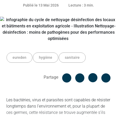
Article réservé aux abonnés
12 mai 2026
Publié le 13 Mai 2026
Lecture : 3 min.
eureden
hygiène
sanitaire
Facebook
Cop
Partage
Messenger
Linked in
Les bactéries, virus et parasites sont capables de résister
longtemps dans l’environnement et, pour la plupart de
ces germes, cette résistance se trouve augmentée s’ils