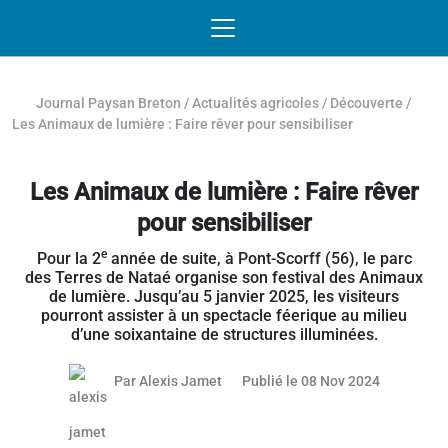
Passer au contenu
NAVIGATION MOBILE
O
NAVIGATION
PRINCIPALE
Journal Paysan Breton
/
Actualités agricoles
/
Découverte
/
Les Animaux de lumière : Faire rêver pour sensibiliser
Les Animaux de lumière : Faire rêver
pour sensibiliser
e
Pour la 2
année de suite, à Pont-Scorff (56), le parc
des Terres de Nataé organise son festival des Animaux
de lumière. Jusqu’au 5 janvier 2025, les visiteurs
pourront assister à un spectacle féerique au milieu
d’une soixantaine de structures illuminées.
08 novemb
Par
Alexis Jamet
Publié le 08 Nov 2024