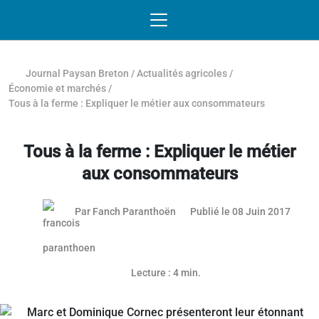
Passer au contenu
NAVIGATION MOBILE
O
NAVIGATION
PRINCIPALE
Journal Paysan Breton
/
Actualités agricoles
/
Économie et marchés
/
Tous à la ferme : Expliquer le métier aux consommateurs
Tous à la ferme : Expliquer le métier
aux consommateurs
08 jui
Par
Fanch Paranthoën
Publié le 08 Juin 2017
Article réservé aux abonnés
Lecture : 4 min.