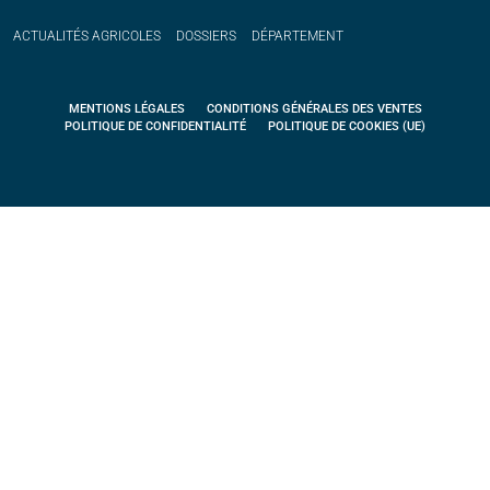
ACTUALITÉS
AGRICOLES
DOSSIERS
DÉPARTEMENT
MENTIONS LÉGALES
CONDITIONS GÉNÉRALES DES VENTES
POLITIQUE DE CONFIDENTIALITÉ
POLITIQUE DE COOKIES (UE)