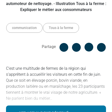
communication
Tous à la ferme
Facebook
Cop
Partage
Messenger
Linked in
C’est une multitude de fermes de la région qui
s’apprêtent à accueillir les visiteurs en cette fin de juin.
Que ce soit en élevage porcin, bovin viande, en
production laitière ou en maraîchage, les 23 participants
tiennent à montrer le vrai visage de notre agriculture. «
Ne parlent bien du métier…