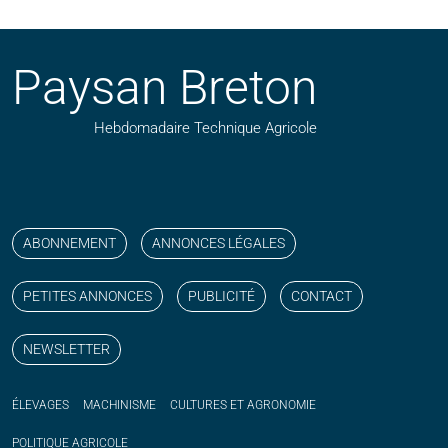
Paysan Breton
Hebdomadaire Technique Agricole
Suivez nos publications avec notre flux RSS
Aimez-nous sur facebook
Retrouvez-nous sur Linkedin
Suivez-nous sur instagram
Regardez-nous sur YouTube
ABONNEMENT
ANNONCES LÉGALES
PETITES ANNONCES
PUBLICITÉ
CONTACT
NEWSLETTER
ÉLEVAGES
MACHINISME
CULTURES ET AGRONOMIE
POLITIQUE
AGRICOLE