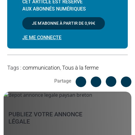
CET ARTICLE EST RÉSERVÉ
AUX ABONNÉS NUMÉRIQUES
JE M’ABONNE À PARTIR DE
0,99€
JE ME CONNECTE
Tags
:
communication
,
Tous à la ferme
Facebook
C
Partage
Messenger
Linked i
PUBLIEZ VOTRE ANNONCE
LÉGALE