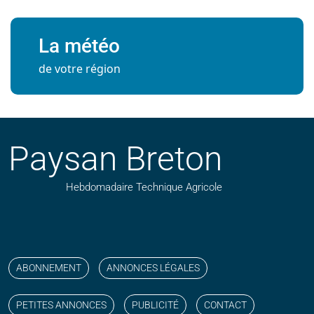
La météo
de votre région
Paysan Breton
Hebdomadaire Technique Agricole
Suivez nos publications avec notre flux RSS
Aimez-nous sur facebook
Retrouvez-nous sur Linkedin
Suivez-nous sur instagram
Regardez-nous sur YouTube
ABONNEMENT
ANNONCES LÉGALES
PETITES ANNONCES
PUBLICITÉ
CONTACT