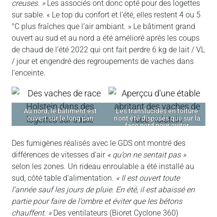
creuses. »
Les associés ont donc opté pour des logettes
sur sable. « Le top du confort et l’été, elles restent 4 ou 5
°C plus fraîches que l’air ambiant. » Le bâtiment grand
ouvert au sud et au nord a été amélioré après les coups
de chaud de l’été 2022 qui ont fait perdre 6 kg de lait / VL
/ jour et engendré des regroupements de vaches dans
l’enceinte.
Au nord, le bâtiment est
Les translucides en toiture
ouvert sur le long pan
n’ont été disposés que sur la
face nord pour éviter
l’impact du rayonnement sur
les animaux et les
Des fumigènes réalisés avec le GDS ont montré des
matériaux.
différences de vitesses d’air
« qu’on ne sentait pas »
selon les zones. Un rideau enroulable a été installé au
sud, côté table d’alimentation.
« Il est ouvert toute
l’année sauf les jours de pluie. En été, il est abaissé en
partie pour faire de l’ombre et éviter que les bétons
chauffent. »
Des ventilateurs (Bioret Cyclone 360)