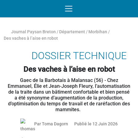
Passer au contenu
NAVIGATION MOBILE
O
NAVIGATION
PRINCIPALE
Journal Paysan Breton
/
Département
/
Morbihan
/
Des vaches à l’aise en robot
DOSSIER TECHNIQUE
Des vaches à l’aise en robot
Gaec de la Barbotais à Malansac (56) - Chez
Emmanuel, Élie et Jean-Joseph Fleury, l’automatisation
de la traite dans un bâtiment confortable et bien pensé
a été synonyme d’augmentation de la production,
d’optimisation du temps de travail et de raréfaction des
mammites.
11 juin 20
Par
Toma Dagorn
Publié le 12 Juin 2026