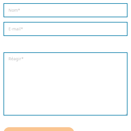
Nom
*
E-mail
*
Enregistrer mon nom, mon e-mail et mon site dans le
Commentaire
*