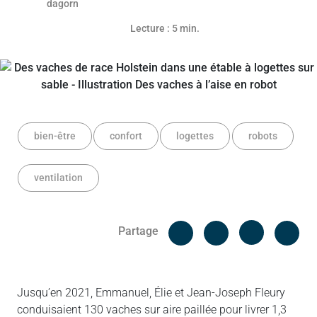
Lecture : 5 min.
bien-être
confort
logettes
robots
ventilation
Facebook
Cop
Partage
Messenger
Linked in
Jusqu’en 2021, Emmanuel, Élie et Jean-Joseph Fleury
conduisaient 130 vaches sur aire paillée pour livrer 1,3