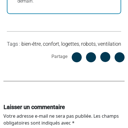
demain.
Tags
:
bien-être
,
confort
,
logettes
,
robots
,
ventilation
Facebook
C
Partage
Messenger
Linked i
Laisser un commentaire
Votre adresse e-mail ne sera pas publiée.
Les champs
obligatoires sont indiqués avec
*