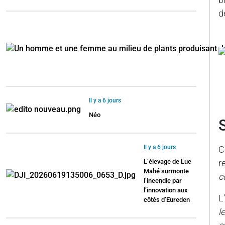
d
Il y a 6 jours
Néo
Il y a 6 jours
C
r
L’élevage de Luc
Mahé surmonte
c
l’incendie par
l’innovation aux
L
côtés d’Eureden
l