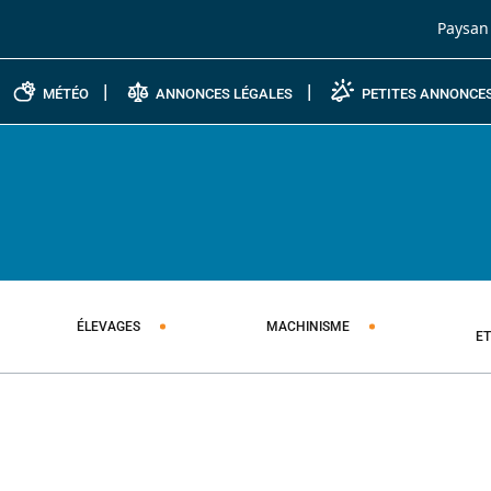
Passer au contenu
Paysan
MÉTÉO
ANNONCES LÉGALES
PETITES ANNONCE
ÉLEVAGES
MACHINISME
E