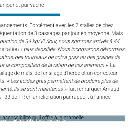
ar jour et par vache
es changements. Forcément avec les 2 stalles de chez
réquentation de 3 passages par jour en moyenne. Mais
oduction de 34 kg/VL/jour, nous sommes arrivés à 44
ne ration
« plus densifiée. Nous incorporons désormais
palme, des tourteaux de colza gras ou des graines de
t sur la composition de la ration de ces animaux »
. La
nsilage de maïs, de l’ensilage d’herbe et un correcteur
ots.
« Les acides gras permettent de produire plus de
menté, ils se sont maintenus »
, fait remarquer Arnaud
r 33 de TP, en amélioration par rapport à l’année
cessibilité qu’il offre à la mamelle.