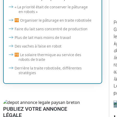
« La priorité était de conserver le pâturage
en robots »
Organiser le pâturage en traite robotisée
P
G
Faire du lait sans concentré de production
l
Plus de lait mais moins de travail
k
Des vaches à l’aise en robot
d
Le solaire thermique au service des
l
robots de traite
r
Derrière la traite robotisée, différentes
a
stratégies
l
L
p
PUBLIEZ VOTRE ANNONCE
LÉGALE