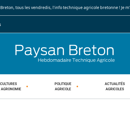
 Breton
, tous les vendredis, l'info technique agricole bretonne !
Je m
S
JOURNA
HEBDOM
CULTURES
POLITIQUE
ACTUALITÉS
T AGRONOMIE
AGRICOLE
AGRICOLES