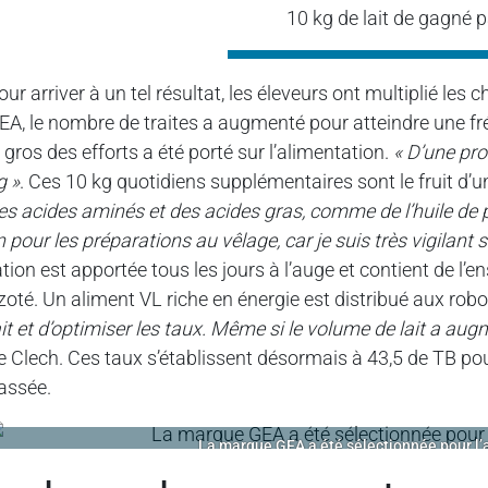
10 kg de lait de gagné p
our arriver à un tel résultat, les éleveurs ont multiplié l
EA, le nombre de traites a augmenté pour atteindre une f
e gros des efforts a été porté sur l’alimentation.
« D’une pr
g »
. Ces 10 kg quotidiens supplémentaires sont le fruit d’u
es acides aminés et des acides gras, comme de l’huile de 
in pour les préparations au vêlage, car je suis très vigilan
ation est apportée tous les jours à l’auge et contient de l’e
zoté. Un aliment VL riche en énergie est distribué aux rob
ait et d’optimiser les taux. Même si le volume de lait a aug
e Clech. Ces taux s’établissent désormais à 43,5 de TB pou
assée.
La marque GEA a été sélectionnée pour l’ac