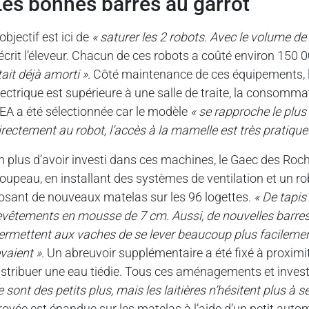
les bonnes barres au garrot
’objectif est ici de
« saturer les 2 robots. Avec le volume de l
écrit l’éleveur. Chacun de ces robots a coûté environ 150 
tait déjà amorti »
. Côté maintenance de ces équipements, 
lectrique est supérieure à une salle de traite, la consomma
EA a été sélectionnée car le modèle
« se rapproche le plus 
irectement au robot, l’accès à la mamelle est très pratique
n plus d’avoir investi dans ces machines, le Gaec des Roch
roupeau, en installant des systèmes de ventilation et un ro
osant de nouveaux matelas sur les 96 logettes.
« De tapi
evêtements en mousse de 7 cm. Aussi, de nouvelles barres a
ermettent aux vaches de se lever beaucoup plus facilement. 
evaient »
. Un abreuvoir supplémentaire a été fixé à proximit
istribuer une eau tiédie. Tous ces aménagements et invest
e sont des petits plus, mais les laitières n’hésitent plus à s
royée est épandue sur les matelas à l’aide d’un petit aut