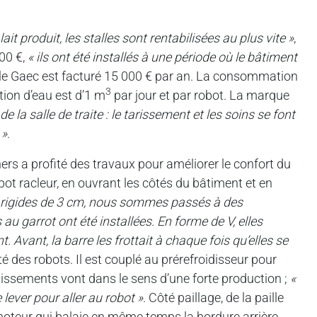
ait produit, les stalles sont rentabilisées au plus vite »
,
000 €,
« ils ont été installés à une période où le bâtiment
le Gaec est facturé 15 000 € par an. La consommation
3
tion d’eau est d’1 m
par jour et par robot. La marque
de la salle de traite : le tarissement et les soins se font
 »
.
ers a profité des travaux pour améliorer le confort du
bot racleur, en ouvrant les côtés du bâtiment et en
s rigides de 3 cm, nous sommes passés à des
u garrot ont été installées. En forme de V, elles
Avant, la barre les frottait à chaque fois qu’elles se
é des robots. Il est couplé au prérefroidisseur pour
issements vont dans le sens d’une forte production ;
«
e lever pour aller au robot »
. Côté paillage, de la paille
omoteur qui balaie en même temps la bordure arrière