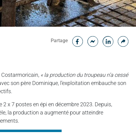
Facebook
Cop
Partage
Messenger
Linked in
c Costarmoricain,
« la production du troupeau n’a cessé
 avec son père Dominique, l’exploitation embauche son
ctifs.
 de 2 x 7 postes en épi en décembre 2023. Depuis,
lèle, la production a augmenté pour atteindre
ssements.