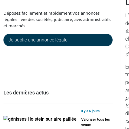
Déposez facilement et rapidement vos annonces
L
légales : vie des sociétés, judiciaire, avis administratifs
d
et marchés.
é
é
Je publie une annonce légale
G
d
E
t
p
r
Les dernières actus
p
l
Il y a 6 jours
d
Valoriser tous les
c
veaux
b