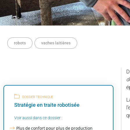
robots
vaches laitières
D
d
é
DOSSIER TECHNIQUE
L
Stratégie en traite robotisée
l
q
Voir aussi dans ce dossier :
Plus de confort pour plus de production