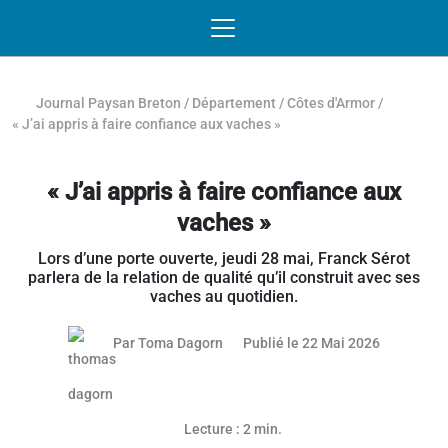
Passer au contenu
NAVIGATION MOBILE
O
NAVIGATION
PRINCIPALE
Journal Paysan Breton
/
Département
/
Côtes d'Armor
/
« J’ai appris à faire confiance aux vaches »
« J’ai appris à faire confiance aux
vaches »
Lors d’une porte ouverte, jeudi 28 mai, Franck Sérot
parlera de la relation de qualité qu’il construit avec ses
vaches au quotidien.
21 mai 20
Par
Toma Dagorn
Publié le 22 Mai 2026
Lecture : 2 min.