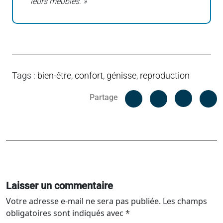
leurs meubles. »
Tags
:
bien-être
,
confort
,
génisse
,
reproduction
Facebook
C
Partage
Messenger
Linked i
Laisser un commentaire
Votre adresse e-mail ne sera pas publiée.
Les champs
obligatoires sont indiqués avec
*