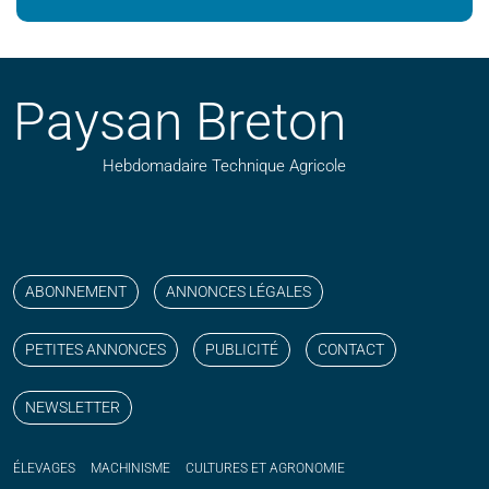
Paysan Breton
Hebdomadaire Technique Agricole
Suivez nos publications avec notre flux RSS
Aimez-nous sur facebook
Retrouvez-nous sur Linkedin
Suivez-nous sur instagram
Regardez-nous sur YouTube
ABONNEMENT
ANNONCES LÉGALES
PETITES ANNONCES
PUBLICITÉ
CONTACT
NEWSLETTER
ÉLEVAGES
MACHINISME
CULTURES ET AGRONOMIE