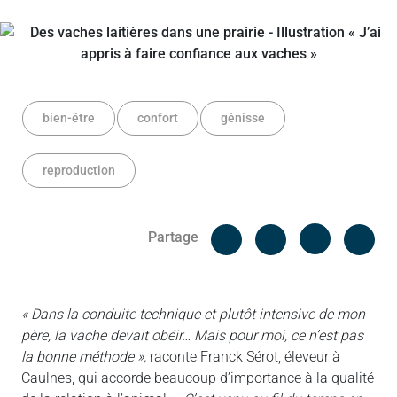
bien-être
confort
génisse
reproduction
Facebook
Cop
Partage
Messenger
Linked in
« Dans la conduite technique et plutôt intensive de mon
père, la vache devait obéir… Mais pour moi, ce n’est pas
la bonne méthode »,
raconte Franck Sérot, éleveur à
Caulnes, qui accorde beaucoup d’importance à la qualité