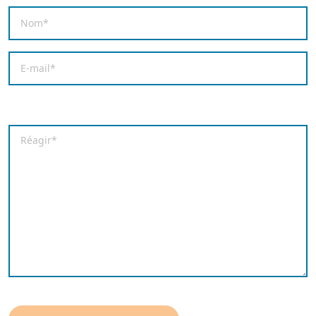
Nom
*
E-mail
*
Enregistrer mon nom, mon e-mail et mon site dans le
Commentaire
*