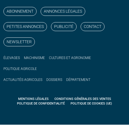
Suivez nos publications avec notre flux RSS
Aimez-nous sur facebook
Retrouvez-nous sur Linkedin
Suivez-nous sur instagram
Regardez-nous sur YouTube
ABONNEMENT
ANNONCES LÉGALES
PETITES ANNONCES
PUBLICITÉ
CONTACT
NEWSLETTER
ÉLEVAGES
MACHINISME
CULTURES ET AGRONOMIE
POLITIQUE
AGRICOLE
ACTUALITÉS
AGRICOLES
DOSSIERS
DÉPARTEMENT
MENTIONS LÉGALES
CONDITIONS GÉNÉRALES DES VENTES
POLITIQUE DE CONFIDENTIALITÉ
POLITIQUE DE COOKIES (UE)