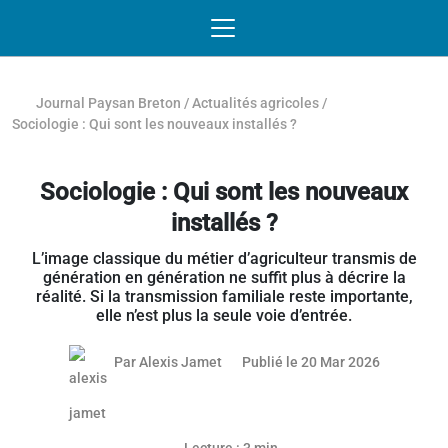
Passer au contenu
NAVIGATION MOBILE
O
NAVIGATION
PRINCIPALE
Journal Paysan Breton
/
Actualités agricoles
/
Sociologie : Qui sont les nouveaux installés ?
Sociologie : Qui sont les nouveaux
installés ?
L’image classique du métier d’agriculteur transmis de
génération en génération ne suffit plus à décrire la
réalité. Si la transmission familiale reste importante,
elle n’est plus la seule voie d’entrée.
19 mars 2
Par
Alexis Jamet
Publié le 20 Mar 2026