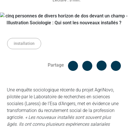
Lecture : 3 min.
installation
Facebook
Cop
Partage
Messenger
Linked in
Une enquête sociologique récente du projet AgriNovo,
pilotée par le Laboratoire de recherches en sciences
sociales (Laress) de l’Esa d’Angers, met en évidence une
transformation du recrutement social de la profession
agricole.
« Les nouveaux installés sont souvent plus
âgés. Ils ont connu plusieurs expériences salariales