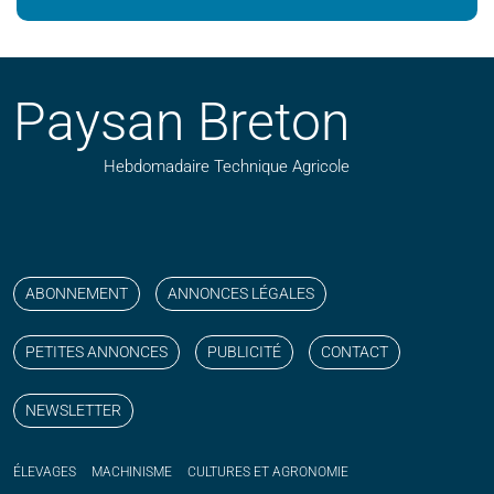
Paysan Breton
Hebdomadaire Technique Agricole
Suivez nos publications avec notre flux RSS
Aimez-nous sur facebook
Retrouvez-nous sur Linkedin
Suivez-nous sur instagram
Regardez-nous sur YouTube
ABONNEMENT
ANNONCES LÉGALES
PETITES ANNONCES
PUBLICITÉ
CONTACT
NEWSLETTER
ÉLEVAGES
MACHINISME
CULTURES ET AGRONOMIE