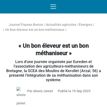
Passer au contenu
NAVIGATION MOBILE
O
NAVIGATION
PRINCIPALE
Journal Paysan Breton
/
Actualités agricoles
/
Énergies
/
« Un bon éleveur est un bon méthaniseur »
« Un bon éleveur est un bon
méthaniseur »
Lors d’une journée organisée par Eureden et
l’association des agriculteurs-méthaniseurs de
Bretagne, la SCEA des Moulins de Kerollet (Arzal, 56) a
présenté l’intégration de sa méthanisation dans son
système.
13 janvier
Par
Alexis Jamet
Publié le 19 Sep 2025