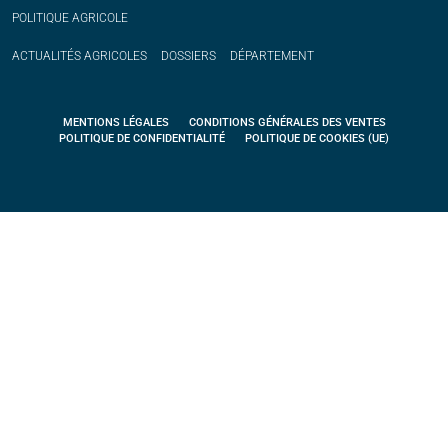
POLITIQUE
AGRICOLE
ACTUALITÉS
AGRICOLES
DOSSIERS
DÉPARTEMENT
MENTIONS LÉGALES
CONDITIONS GÉNÉRALES DES VENTES
POLITIQUE DE CONFIDENTIALITÉ
POLITIQUE DE COOKIES (UE)