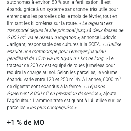
autonomes à environ 80 % sur la fertilisation. Il est
épandu grâce à un système sans tonne, très utile pour
entrer dans les parcelles dès le mois de février, tout en
limitant les kilomètres sur la route.
« Le digestat est
transporté depuis le site principal jusqu’à deux fosses de
3
6 000 m
via le réseau d’irrigation »
, annonce Ludovic
Jarligant, responsable des cultures à la SCEA.
« J’utilise
ensuite une motopompe pour l’envoyer jusqu’au
pendillard de 15 m via un tuyau d’1 km de long. »
Le
tracteur de 200 cv est équipé de roues jumelées pour
réduire la charge au sol. Selon les parcelles, le volume
3
3
épandu varie entre 120 et 250 m
/h. À l’année, 6000 m
de digestat sont épandus à la ferme.
« J’épands
3
également 8 000 m
en prestation de
service »
, ajoute
l’agriculteur. L’ammonitrate est quant à lui utilisé sur les
parcelles
« les plus compliquées »
.
+1 % de MO