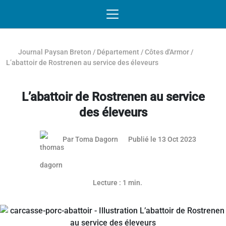
Passer au contenu
NAVIGATION MOBILE
O
NAVIGATION
PRINCIPALE
Journal Paysan Breton
/
Département
/
Côtes d'Armor
/
L’abattoir de Rostrenen au service des éleveurs
L’abattoir de Rostrenen au service
des éleveurs
20 octob
Par
Toma Dagorn
Publié le 13 Oct 2023
Article réservé aux abonnés
Lecture : 1 min.