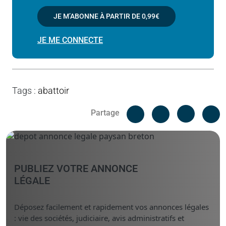
JE M’ABONNE À PARTIR DE
0,99€
JE ME CONNECTE
Tags
:
abattoir
Facebook
C
Partage
Messenger
Linked i
PUBLIEZ VOTRE ANNONCE
LÉGALE
Déposez facilement et rapidement vos annonces légales
: vie des sociétés, judiciaire, avis administratifs et