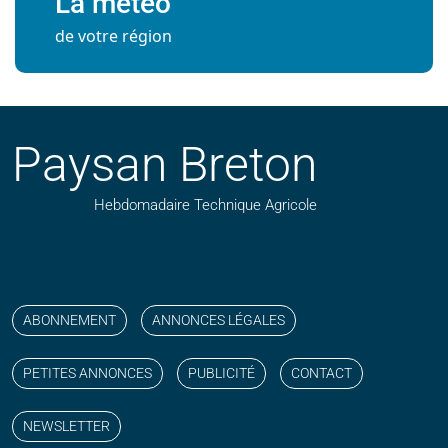
La météo
de votre région
Paysan Breton
Hebdomadaire Technique Agricole
Suivez nos publications avec notre flux RSS
Aimez-nous sur facebook
Retrouvez-nous sur Linkedin
Suivez-nous sur instagram
Regardez-nous sur YouTube
ABONNEMENT
ANNONCES LÉGALES
PETITES ANNONCES
PUBLICITÉ
CONTACT
NEWSLETTER