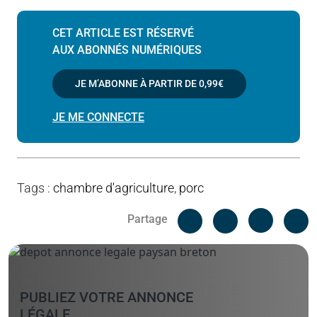
CET ARTICLE EST RÉSERVÉ
AUX ABONNÉS NUMÉRIQUES
JE M’ABONNE À PARTIR DE
0,99€
JE ME CONNECTE
Tags
:
chambre d'agriculture
,
porc
Facebook
C
Partage
Messenger
Linked i
PUBLIEZ VOTRE ANNONCE
LÉGALE