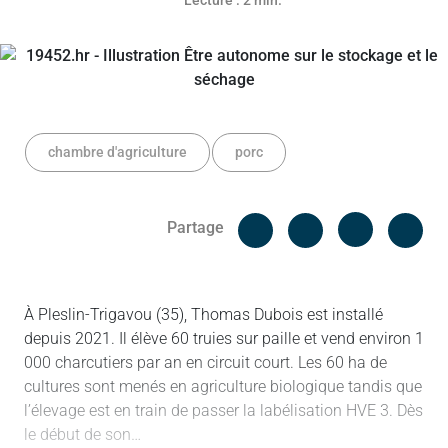
Lecture : 2 min.
chambre d'agriculture
porc
Facebook
Cop
Partage
Messenger
Linked in
À Pleslin-Trigavou (35), Thomas Dubois est installé
depuis 2021. Il élève 60 truies sur paille et vend environ 1
000 charcutiers par an en circuit court. Les 60 ha de
cultures sont menés en agriculture biologique tandis que
l’élevage est en train de passer la labélisation HVE 3. Dès
le début de son…