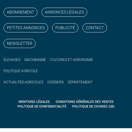
Suivez nos publications avec notre flux RSS
Aimez-nous sur facebook
Retrouvez-nous sur Linkedin
Suivez-nous sur instagram
Regardez-nous sur YouTube
ABONNEMENT
ANNONCES LÉGALES
PETITES ANNONCES
PUBLICITÉ
CONTACT
NEWSLETTER
ÉLEVAGES
MACHINISME
CULTURES ET AGRONOMIE
POLITIQUE
AGRICOLE
ACTUALITÉS
AGRICOLES
DOSSIERS
DÉPARTEMENT
MENTIONS LÉGALES
CONDITIONS GÉNÉRALES DES VENTES
POLITIQUE DE CONFIDENTIALITÉ
POLITIQUE DE COOKIES (UE)