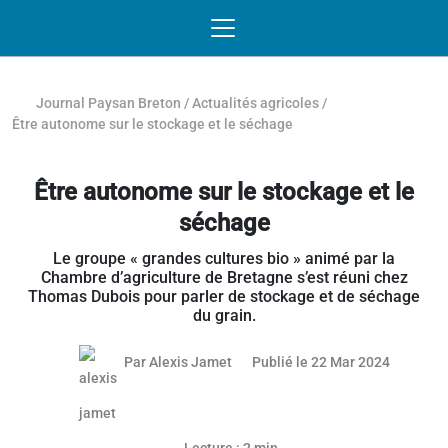
Passer au contenu
NAVIGATION MOBILE
O
NAVIGATION
PRINCIPALE
Journal Paysan Breton
/
Actualités agricoles
/
Être autonome sur le stockage et le séchage
Être autonome sur le stockage et le
séchage
Le groupe « grandes cultures bio » animé par la
Chambre d’agriculture de Bretagne s’est réuni chez
Thomas Dubois pour parler de stockage et de séchage
du grain.
22 mars 
Par
Alexis Jamet
Publié le 22 Mar 2024
Article réservé aux abonnés