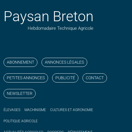
Paysan Breton
Hebdomadaire Technique Agricole
Suivez nos publications avec notre flux RSS
Aimez-nous sur facebook
Retrouvez-nous sur Linkedin
Suivez-nous sur instagram
Regardez-nous sur YouTube
ABONNEMENT
ANNONCES LÉGALES
PETITES ANNONCES
PUBLICITÉ
CONTACT
NEWSLETTER
ÉLEVAGES
MACHINISME
CULTURES ET AGRONOMIE
POLITIQUE
AGRICOLE