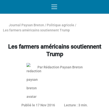
Passer au contenu
NAVIGATION MOBILE
O
NAVIGATION
PRINCIPALE
Journal Paysan Breton
/
Politique agricole
/
Les farmers américains soutiennent Trump
Les farmers américains soutiennent
Trump
Par
Rédaction Paysan Breton
20 novembre 2016
Publié le 17 Nov 2016
Lecture : 3 min.