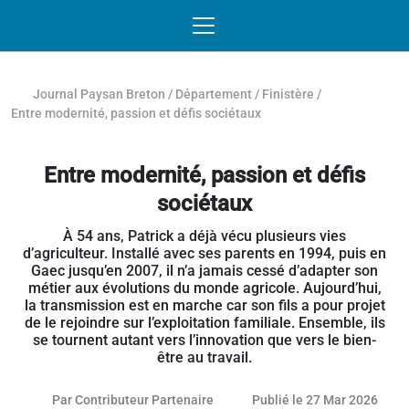
Passer au contenu
NAVIGATION MOBILE
O
NAVIGATION
PRINCIPALE
Journal Paysan Breton
/
Département
/
Finistère
/
Entre modernité, passion et défis sociétaux
Entre modernité, passion et défis
sociétaux
À 54 ans, Patrick a déjà vécu plusieurs vies
d’agriculteur. Installé avec ses parents en 1994, puis en
Gaec jusqu’en 2007, il n’a jamais cessé d’adapter son
métier aux évolutions du monde agricole. Aujourd’hui,
la transmission est en marche car son fils a pour projet
de le rejoindre sur l’exploitation familiale. Ensemble, ils
se tournent autant vers l’innovation que vers le bien-
être au travail.
26 m
Par
Contributeur Partenaire
Publié le 27 Mar 2026