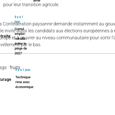
aime
pour leur transition agricole.
Il y a 1
jour
a Confédération paysanne demande instamment au gouvern
Cumul
lle invite aussi les candidats aux élections européennes 
emploi-
urope et à œuvrer au niveau communautaire pour sortir l’ag
retraite :
éviter le
ivellement par le bas.
piège de
2027
ags
:
fruits
Il y a 1 jour
Technique
rime avec
économique