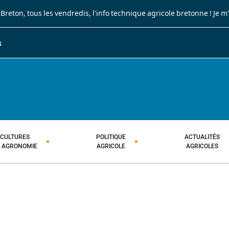
 Breton
, tous les vendredis, l'info technique agricole bretonne !
Je m
S
JOURNAL PAYSAN BRETON
HEBDOMADAIRE TECHNIQUE AGRI
CULTURES
POLITIQUE
ACTUALITÉS
T AGRONOMIE
AGRICOLE
AGRICOLES