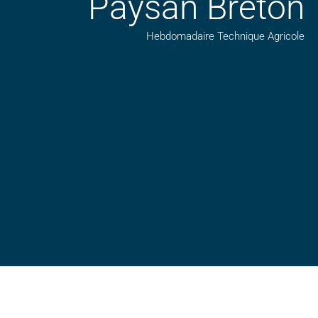
Paysan Breton
Hebdomadaire Technique Agricole
Suivez nos publications avec notre flux RSS
Aimez-nous sur facebook
Retrouvez-nous sur Linkedin
Suivez-nous sur insta
Regardez-nous