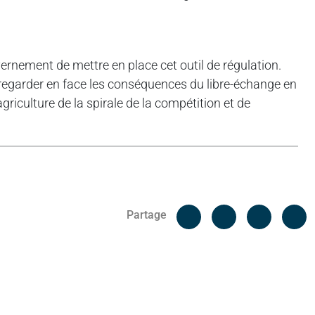
ement de mettre en place cet outil de régulation.
à regarder en face les conséquences du libre-échange en
riculture de la spirale de la compétition et de
Facebook
C
Partage
Messenger
Linked i