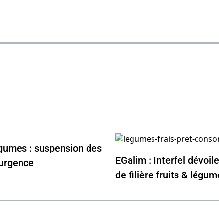
égumes : suspension des
EGalim : Interfel dévoil
urgence
de filière fruits & légum