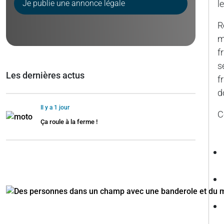
Je publie une annonce légale
l
R
m
f
s
Les dernières actus
f
d
Il y a 1 jour
C
Ça roule à la ferme !