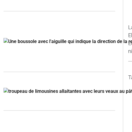
L
E
E
n
T