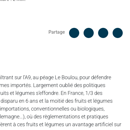
Facebook
Cop
Partage
Messenger
Linked in
ltrant sur l’A9, au péage Le Boulou, pour défendre
égumes importés. Largement oublié des politiques
ruits et légumes s’effondre. En France, 1/3 des
disparu en 6 ans et la moitié des fruits et légumes
importations, conventionnelles ou biologiques,
llemagne…), où des règlementations et pratiques
èrent à ces fruits et légumes un avantage artificiel sur