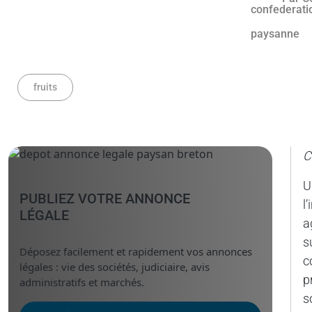
fruits
C
U
PUBLIEZ VOTRE ANNONCE
l
LÉGALE
a
s
Déposez facilement et rapidement vos annonces
c
légales : vie des sociétés, judiciaire, avis
p
administratifs et marchés.
s