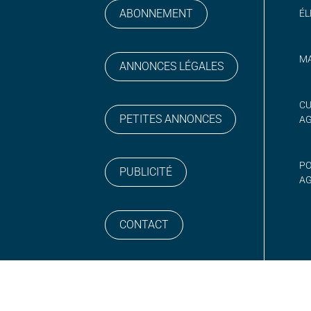
ABONNEMENT
ÉL
MA
ANNONCES LÉGALES
gram
 sur YouTube
CU
PETITES ANNONCES
A
PO
PUBLICITÉ
AG
CONTACT
NEWSLETTER