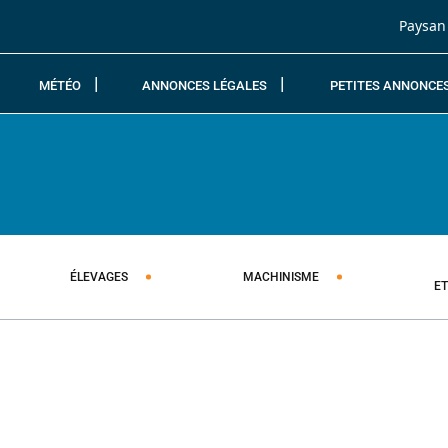
Passer au contenu
Paysan
MÉTÉO
ANNONCES LÉGALES
PETITES ANNONCE
ÉLEVAGES
MACHINISME
E