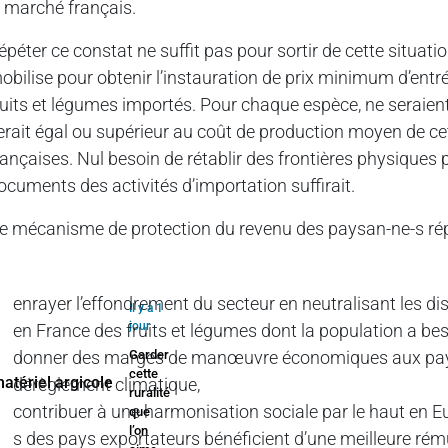
e marché français.
épéter ce constat ne suffit pas pour sortir de cette situat
obilise pour obtenir l’instauration de prix minimum d’entr
ruits et légumes importés. Pour chaque espèce, ne seraient 
erait égal ou supérieur au coût de production moyen de cet
rançaises. Nul besoin de rétablir des frontières physiques
ocuments des activités d’importation suffirait.
e mécanisme de protection du revenu des paysan-ne-s rép
enrayer l’effondrement du secteur en neutralisant les di
Il y a 1
jour
en France des fruits et légumes dont la population a bes
donner des marges de manœuvre économiques aux paysan
Garder
cette
dérèglement climatique,
ruralité
contribuer à une harmonisation sociale par le haut en Eu
que
l’on
s des pays exportateurs bénéficient d’une meilleure ré