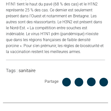
H1N1 tient le haut du pavé (68 % des cas) et le H1N2
représente 25 % des cas. Ce dernier est seulement
présent dans l’Ouest et notamment en Bretagne. Les
autres sont des réassortants. Le H3N2 est présent dans
le Nord-Est. « La compétition entre souches est
indéniable. Le virus H1N1 pdm (pandémique) n’existe
que dans les régions françaises de faible densité
porcine ». Pour s’en prémunir, les règles de biosécurité et
la vaccination restent les meilleures armes.
Tags
:
sanitaire
Facebook
C
Partage
Messenger
Linked i