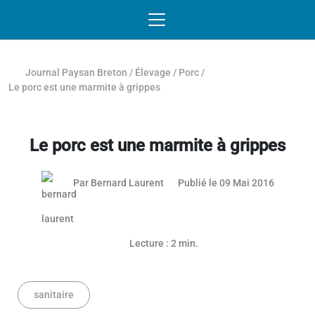
Passer au contenu
NAVIGATION MOBILE
O
NAVIGATION
PRINCIPALE
Journal Paysan Breton
/
Élevage
/
Porc
/
Le porc est une marmite à grippes
Le porc est une marmite à grippes
Par
Bernard Laurent
Publié le 09 Mai 2016
Lecture : 2 min.
sanitaire