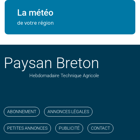
La météo
de votre région
Paysan Breton
Hebdomadaire Technique Agricole
Suivez nos publications avec notre flux RSS
Aimez-nous sur facebook
Retrouvez-nous sur Linkedin
Suivez-nous sur instagram
Regardez-nous sur YouTube
ABONNEMENT
ANNONCES LÉGALES
PETITES ANNONCES
PUBLICITÉ
CONTACT