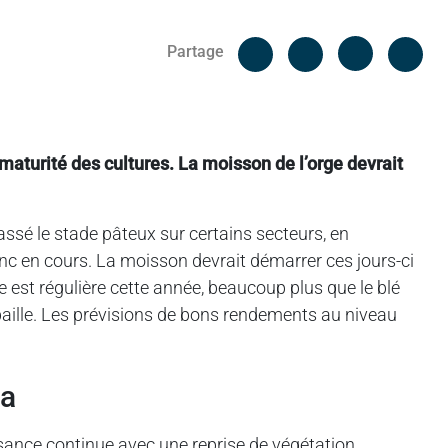
Facebook
Cop
Partage
Messenger
Linked in
aturité des cultures. La moisson de l’orge devrait
passé le stade pâteux sur certains secteurs, en
donc en cours. La moisson devrait démarrer ces jours-ci
e est régulière cette année, beaucoup plus que le blé
 paille. Les prévisions de bons rendements au niveau
za
issance continue avec une reprise de végétation