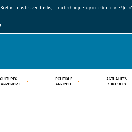
 Breton
, tous les vendredis, l'info technique agricole bretonne !
Je m
S
JOURNAL PAYSAN BRETON
HEBDOMADAIRE TECHNIQUE AGRI
CULTURES
POLITIQUE
ACTUALITÉS
T AGRONOMIE
AGRICOLE
AGRICOLES