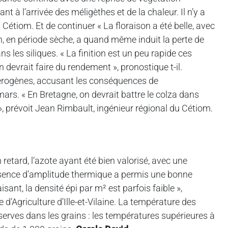
nt à l’arrivée des méligèthes et de la chaleur. Il n’y a
étiom. Et de continuer « La floraison a été belle, avec
en période sèche, a quand même induit la perte de
 les siliques. « La finition est un peu rapide ces
on devrait faire du rendement », pronostique t-il.
étérogènes, accusant les conséquences de
ars. « En Bretagne, on devrait battre le colza dans
», prévoit Jean Rimbault, ingénieur régional du Cétiom.
 retard, l’azote ayant été bien valorisé, avec une
’absence d’amplitude thermique a permis une bonne
sant, la densité épi par m² est parfois faible »,
d’Agriculture d’Ille-et-Vilaine. La température des
serves dans les grains : les températures supérieures à