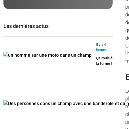
p
d
d
Les dernières actus
q
d
Il y a 4
C
heures
l
Ça roule à
t
la ferme !
L
p
m
o
p