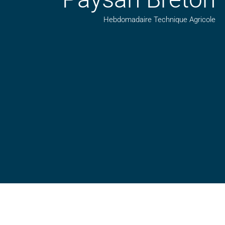
Hebdomadaire Technique Agricole
Suivez nos publications avec notre flux RSS
Aimez-nous sur facebook
Retrouvez-nous sur Linkedin
Suivez-nous sur insta
Regardez-nous