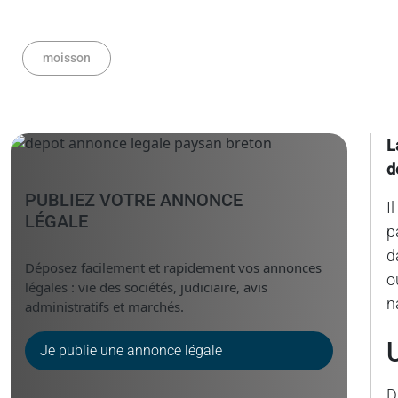
moisson
L
d
PUBLIEZ VOTRE ANNONCE
I
LÉGALE
p
d
Déposez facilement et rapidement vos annonces
o
légales : vie des sociétés, judiciaire, avis
n
administratifs et marchés.
Je publie une annonce légale
D