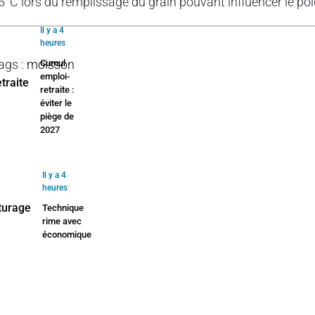
5°C lors du remplissage du grain pouvant influencer le po
Il y a 4
heures
ags
:
moisson
Cumul
emploi-
retraite :
éviter le
piège de
2027
Il y a 4
heures
Technique
rime avec
économique