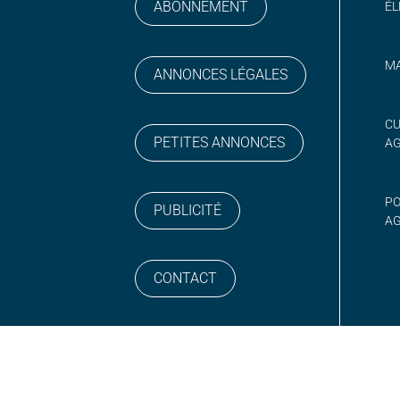
ABONNEMENT
ÉL
MA
ANNONCES LÉGALES
gram
 sur YouTube
CU
PETITES ANNONCES
A
PO
PUBLICITÉ
AG
CONTACT
NEWSLETTER