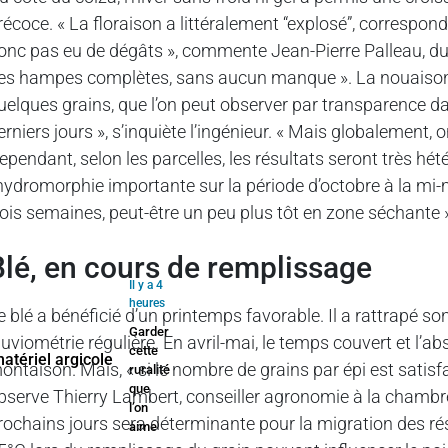
récoce. « La floraison a littéralement “explosé”, corresponda
onc pas eu de dégâts », commente Jean-Pierre Palleau, du C
es hampes complètes, sans aucun manque ». La nouaison, 
uelques grains, que l’on peut observer par transparence dans
erniers jours », s’inquiète l’ingénieur. « Mais globalement, 
ependant, selon les parcelles, les résultats seront très h
’hydromorphie importante sur la période d’octobre à la mi-m
rois semaines, peut-être un peu plus tôt en zone séchante 
Blé, en cours de remplissage
Il y a 4
heures
e blé a bénéficié d’un printemps favorable. Il a rattrapé son
Garder
luviométrie régulière. En avril-mai, le temps couvert et l
cette
ontaison. Mais, « si le nombre de grains par épi est satisfai
ruralité
que
bserve Thierry Lambert, conseiller agronomie à la chambre 
l’on
rochains jours sera déterminante pour la migration des ré
aime