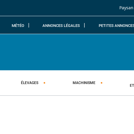
Passer au contenu
Paysan
MÉTÉO
ANNONCES LÉGALES
PETITES ANNONCE
ÉLEVAGES
MACHINISME
E