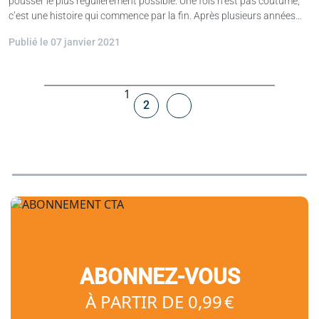
pousser le plus régulièrement possible. Une fois n’est pas coutume,
c’est une histoire qui commence par la fin. Après plusieurs années…
Publié le 07 janvier 2021
Navigation
1
2
dans
les
articles
ABONNEZ-VOUS
À PARTIR DE 0,99 €