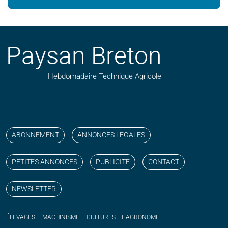
Paysan Breton
Hebdomadaire Technique Agricole
Suivez nos publications avec notre flux RSS
Aimez-nous sur facebook
Retrouvez-nous sur Linkedin
Suivez-nous sur instagram
Regardez-nous sur YouTube
ABONNEMENT
ANNONCES LÉGALES
PETITES ANNONCES
PUBLICITÉ
CONTACT
NEWSLETTER
ÉLEVAGES
MACHINISME
CULTURES ET AGRONOMIE