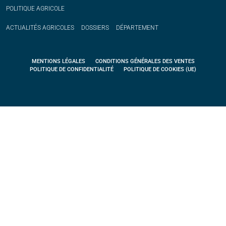
POLITIQUE
AGRICOLE
ACTUALITÉS
AGRICOLES
DOSSIERS
DÉPARTEMENT
MENTIONS LÉGALES
CONDITIONS GÉNÉRALES DES VENTES
POLITIQUE DE CONFIDENTIALITÉ
POLITIQUE DE COOKIES (UE)