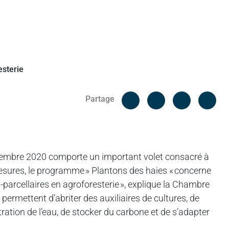
Facebook
Cop
Partage
Messenger
Linked in
ptembre 2020 comporte un important volet consacré à
 mesures, le programme » Plantons des haies « concerne
-parcellaires en agroforesterie », explique la Chambre
é permettent d’abriter des auxiliaires de cultures, de
filtration de l’eau, de stocker du carbone et de s’adapter