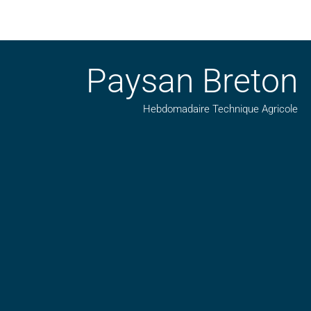
Paysan Breton
Hebdomadaire Technique Agricole
Suivez nos publications avec notre flux RSS
Aimez-nous sur facebook
Retrouvez-nous sur Linkedin
Suivez-nous sur insta
Regardez-nous