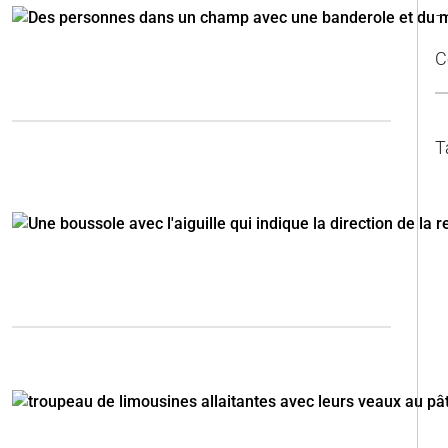
–
C
T