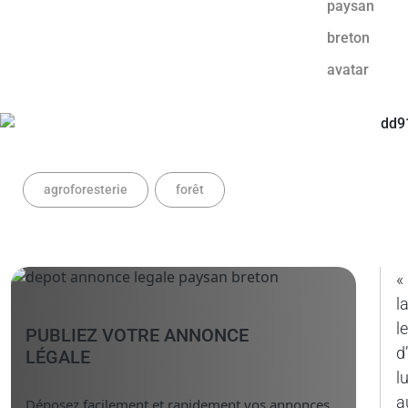
agroforesterie
forêt
«
l
l
PUBLIEZ VOTRE ANNONCE
d
LÉGALE
l
a
Déposez facilement et rapidement vos annonces