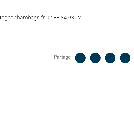
tagne.chambagri.fr, 07 88 84 93 12.
Facebook
C
Partage
Messenger
Linked i