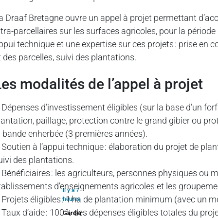
a Draaf Bretagne ouvre un appel à projet permettant d’ac
ntra-parcellaires sur les surfaces agricoles, pour la péri
ppui technique et une expertise sur ces projets : prise en c
t des parcelles, suivi des plantations.
Les modalités de l’appel à projet
 Dépenses d’investissement éligibles (sur la base d’un forfai
lantation, paillage, protection contre le grand gibier ou pr
a bande enherbée (3 premières années).
 Soutien à l’appui technique : élaboration du projet de pl
uivi des plantations.
 Bénéficiaires : les agriculteurs, personnes physiques ou 
tablissements d’enseignements agricoles et les groupemen
Il y a 7
 Projets éligibles : 1 ha de plantation minimum (avec un m
heures
 Taux d’aide : 100 % des dépenses éligibles totales du proje
Garder