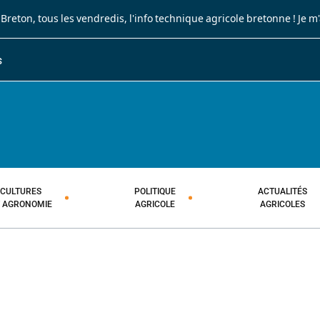
 Breton
, tous les vendredis, l'info technique agricole bretonne !
Je m
S
JOURNAL PAYSAN BRETON
HEBDOMADAIRE TECHNIQUE AGRI
CULTURES
POLITIQUE
ACTUALITÉS
T AGRONOMIE
AGRICOLE
AGRICOLES