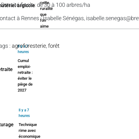
cette
 Densité finale : de 30 à 100 arbres/ha
ruralité
que
ontact à Rennes : Isabelle Sénégas, isabelle.senegas@bre
l’on
aime
ags
:
agroforesterie
,
forêt
Il y a 7
heures
Cumul
emploi-
retraite :
éviter le
piège de
2027
Il y a 7
heures
Technique
rime avec
économique