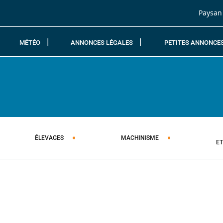
Passer au contenu
Paysan
MÉTÉO
ANNONCES LÉGALES
PETITES ANNONCE
ÉLEVAGES
MACHINISME
E