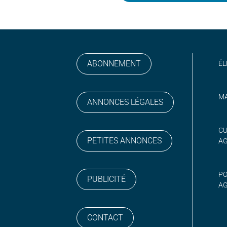
ABONNEMENT
ÉL
MA
ANNONCES LÉGALES
gram
 sur YouTube
CU
PETITES ANNONCES
A
PO
PUBLICITÉ
AG
CONTACT