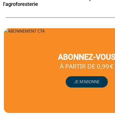
l’agroforesterie
ABONNEZ-VOU
À PARTIR DE 0,99 €
JE M’ABONNE