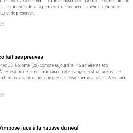
orter cet investissement ? ». L’investissement, quel qu’il soit, ne doit pas
ncier. Les priorités doivent permettre de financer les besoins courants
…) et de préserver…
025
co fait ses preuves
nez Du, à Glomel (22) compte aujourd’hui 45 adhérents et 3
 l’exception de la récolte (moisson et ensilage), la structure réalise
s champs. « Nous avons une grosse activité herbe », précise Sébastien
025
’impose face à la hausse du neuf