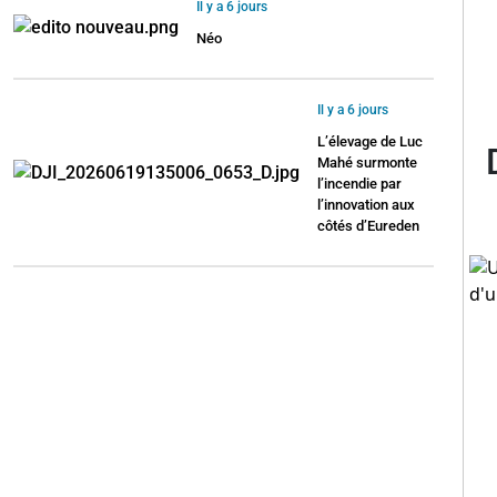
Il y a 6 jours
Néo
Il y a 6 jours
L’élevage de Luc
Mahé surmonte
l’incendie par
l’innovation aux
côtés d’Eureden