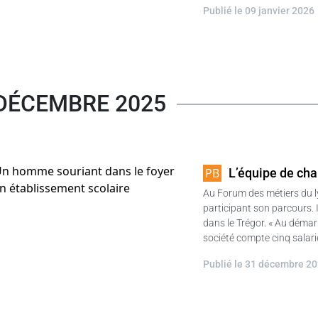
Publié le 09 janvier 2026
DÉCEMBRE 2025
L’équipe de chau
Au Forum des métiers du ly
participant son parcours. 
dans le Trégor. « Au déma
société compte cinq salar
Publié le 31 décembre 2