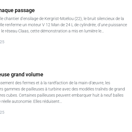
chaque passage
e chantier d’ensilage de Kergrist-Moëlou (22), le bruit silencieux de la
elle renferme un moteur V 12 Man de 24 L de cylindrée, d’une puissance
 le réseau Claas, cette démonstration a mis en lumière le…
025
lleuse grand volume
sement des fermes et à la raréfaction de la main-d'œuvre, les
urs gammes de pailleuses à turbine avec des modèles traînés de grand
es cubes. Certaines pailleuses peuvent embarquer huit à neuf balles
e réelle autonomie. Elles réduisent…
025