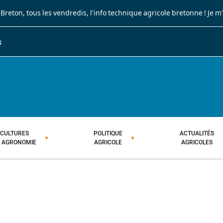
 Breton
, tous les vendredis, l'info technique agricole bretonne !
Je m
S
JOURNAL PAYSAN BRETON
HEBDOMADAIRE TECHNIQUE AGRI
CULTURES
POLITIQUE
ACTUALITÉS
T AGRONOMIE
AGRICOLE
AGRICOLES