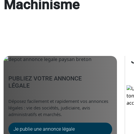
Machinisme
PUBLIEZ VOTRE ANNONCE
LÉGALE
Déposez facilement et rapidement vos annonces
légales : vie des sociétés, judiciaire, avis
administratifs et marchés.
Je publie une annonce légale