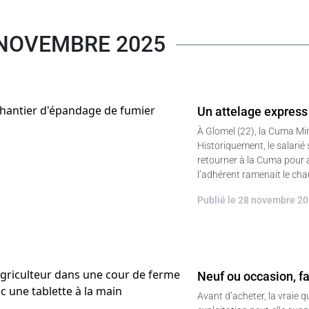
NOVEMBRE 2025
Un attelage express
À Glomel (22), la Cuma Mi
Historiquement, le salarié 
retourner à la Cuma pour al
l’adhérent ramenait le cha
Publié le 28 novembre 2
Neuf ou occasion, fa
Avant d’acheter, la vraie 