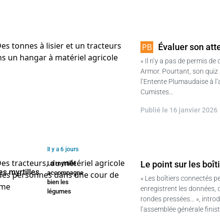
Évaluer son att
« Il n’y a pas de permis de
Armor. Pourtant, son quiz
l’Entente Plumaudaise à l
Cumistes…
Publié le 16 janvier 2026
Il y a 6 jours
Le point sur les boî
La myrtille
accompagne
« Les boîtiers connectés pe
bien les
enregistrent les données, 
légumes
rondes pressées… », introd
l’assemblée générale finis