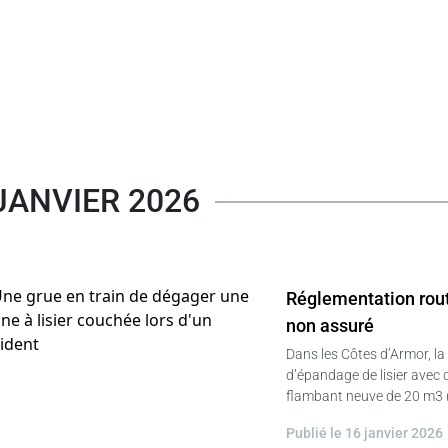
JANVIER 2026
Réglementation routi
non assuré
Dans les Côtes d’Armor, la
d’épandage de lisier avec 
flambant neuve de 20 m3 (S
Publié le 16 janvier 2026