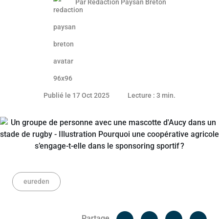
Par
Rédaction Paysan Breton
16 octobre 2025
Publié le 17 Oct 2025
Lecture : 3 min.
eureden
Facebook
Cop
Partage