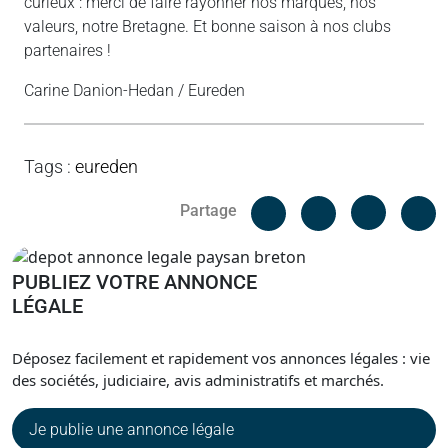
curieux : merci de faire rayonner nos marques, nos
valeurs, notre Bretagne. Et bonne saison à nos clubs
partenaires !
Carine Danion-Hedan / Eureden
Tags
:
eureden
Facebook
C
Partage
Messenger
Linked i
PUBLIEZ VOTRE ANNONCE
LÉGALE
Déposez facilement et rapidement vos annonces légales : vie
des sociétés, judiciaire, avis administratifs et marchés.
Je publie une annonce légale