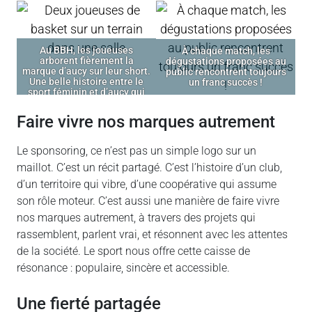
Au BBH, les joueuses
À chaque match, les
arborent fièrement la
dégustations proposées au
marque d’aucy sur leur short.
public rencontrent toujours
Une belle histoire entre le
un franc succès !
sport féminin et d’aucy qui
s’écrit saison après saison.
faire vivre nos marques autrement
Le sponsoring, ce n’est pas un simple logo sur un
maillot. C’est un récit partagé. C’est l’histoire d’un club,
d’un territoire qui vibre, d’une coopérative qui assume
son rôle moteur. C’est aussi une manière de faire vivre
nos marques autrement, à travers des projets qui
rassemblent, parlent vrai, et résonnent avec les attentes
de la société. Le sport nous offre cette caisse de
résonance : populaire, sincère et accessible.
une fierté partagée