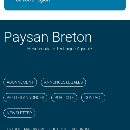
Paysan Breton
Hebdomadaire Technique Agricole
Suivez nos publications avec notre flux RSS
Aimez-nous sur facebook
Retrouvez-nous sur Linkedin
Suivez-nous sur instagram
Regardez-nous sur YouTube
ABONNEMENT
ANNONCES LÉGALES
PETITES ANNONCES
PUBLICITÉ
CONTACT
NEWSLETTER
ÉLEVAGES
MACHINISME
CULTURES ET AGRONOMIE