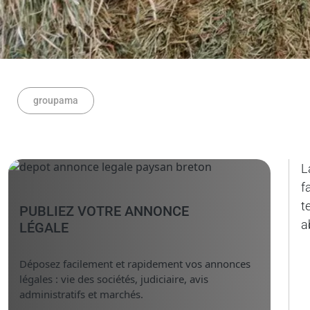
groupama
L
f
t
PUBLIEZ VOTRE ANNONCE
a
LÉGALE
Déposez facilement et rapidement vos annonces
légales : vie des sociétés, judiciaire, avis
administratifs et marchés.