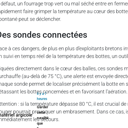
 défaut, un fourrage trop vert ou mal séché entre en ferme
apidement faire grimper la température au cœur des bottes 
pontané peut se déclencher.
des sondes connectées
ace à ces dangers, de plus en plus d’exploitants bretons 
n suivi en temps réel de la température des bottes, un out
iquées directement dans le cœur des balles, ces sondes m
urchauffe (au-delà de 75 °C), une alerte est envoyée directe
haque sonde permet de localiser précisément la botte en sur
étassant les bottes concernées et en favorisant l’aération.
Il y a 7
heures
ttention : si la température dépasse 80 °C, il est crucial de
Garder
ouger pourrait provoquer un embrasement. Dans ce cas, iso
cette
ruralité
mmédiatement les secours.
que