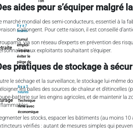
l’on
des aides pour s’équiper malgré l
aime
e marché mondial des semi-conducteurs, essentiel à la fab
Il y a 7
ivraison s’allongent. Pour cette raison, il est conseillé d’
heures
Cumul
roupama, via son réseau d’experts en prévention des ri
emploi-
ersonnalisé aux exploitants souhaitant s’équiper.
retraite :
éviter le
piège de
des pratiques de stockage à sécur
2027
utre le séchage et la surveillance, le stockage lui-même doit
Il y a 7
’éloigner les balles des sources de chaleur et d’étincelles 
heures
oupe-batterie sur les engins agricoles, et de maintenir la z
Technique
nflammables.
rime avec
économique
egmenter les stocks, espacer les bâtiments (au moins 10 à
xtincteurs vérifiés : autant de mesures simples qui peuvent