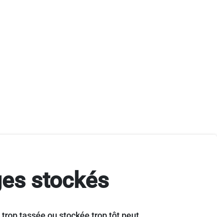
ges stockés
 trop tassée ou stockée trop tôt peut