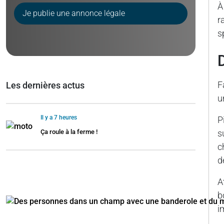
À
Je publie une annonce légale
r
s
F
Les dernières actus
u
Il y a 7 heures
P
Ça roule à la ferme !
s
c
d
A
b
i