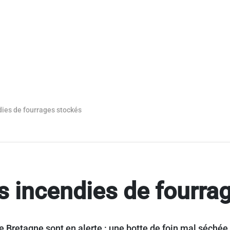
dies de fourrages stockés
es incendies de fourra
 Bretagne sont en alerte : une botte de foin mal séchée,