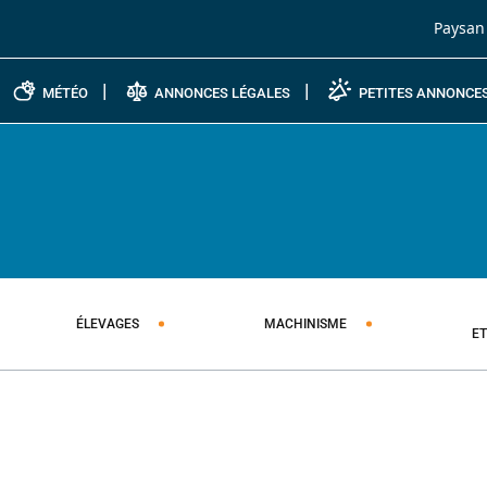
Passer au contenu
Paysan
MÉTÉO
ANNONCES LÉGALES
PETITES ANNONCE
ÉLEVAGES
MACHINISME
E