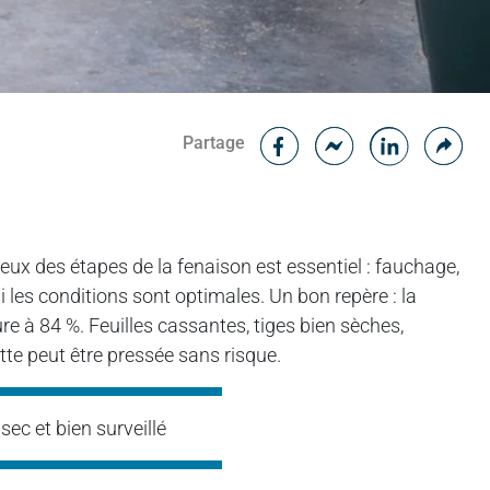
Facebook
Cop
Partage
Messenger
Linked in
x des étapes de la fenaison est essentiel : fauchage,
 les conditions sont optimales. Un bon repère : la
re à 84 %. Feuilles cassantes, tiges bien sèches,
te peut être pressée sans risque.
sec et bien surveillé