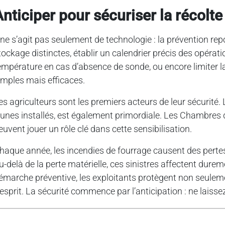
anticiper pour sécuriser la récolte
l ne s’agit pas seulement de technologie : la prévention rep
tockage distinctes, établir un calendrier précis des opéra
empérature en cas d’absence de sonde, ou encore limiter 
imples mais efficaces.
es agriculteurs sont les premiers acteurs de leur sécurit
eunes installés, est également primordiale. Les Chambre
euvent jouer un rôle clé dans cette sensibilisation.
haque année, les incendies de fourrage causent des pertes
u-delà de la perte matérielle, ces sinistres affectent dure
émarche préventive, les exploitants protègent non seulement
’esprit. La sécurité commence par l’anticipation : ne laisse