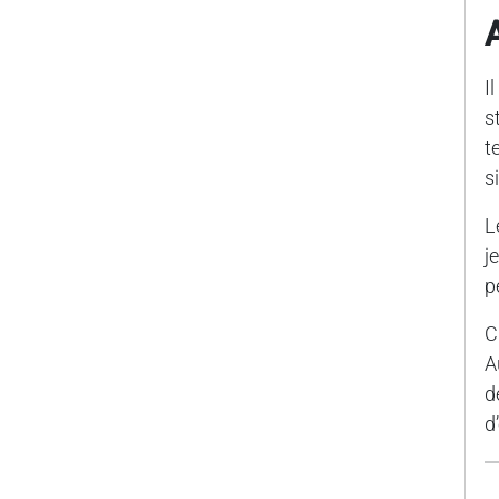
I
s
t
s
L
j
p
C
A
d
d