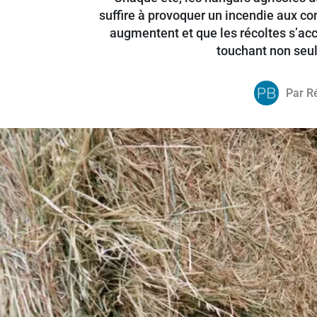
suffire à provoquer un incendie aux c
augmentent et que les récoltes s’acc
touchant non seul
Par
R