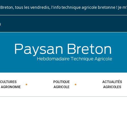
 Breton
, tous les vendredis, l'info technique agricole bretonne !
Je m
S
JOURNA
HEBDOM
CULTURES
POLITIQUE
ACTUALITÉS
T AGRONOMIE
AGRICOLE
AGRICOLES