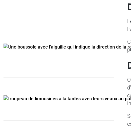
L
l
G
p
O
d
c
i
S
e