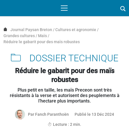
Passer au contenu
NAVIGATION MOBILE
O
NAVIGATION
PRINCIPALE
Journal Paysan Breton
/
Cultures et agronomie
/
Grandes cultures
/
Maïs
/
Réduire le gabarit pour des maïs robustes
DOSSIER TECHNIQUE
Réduire le gabarit pour des maïs
robustes
Plus petit en taille, les maïs Preceon sont très
résistants à la verse et autorisent des peuplements à
l’hectare plus importants.
12 déce
Par
Fanch Paranthoën
Publié le 13 Déc 2024
Lecture : 2 min.