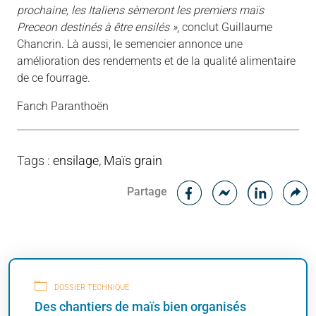
prochaine, les Italiens sèmeront les premiers maïs
Preceon destinés à être ensilés »
, conclut Guillaume
Chancrin. Là aussi, le semencier annonce une
amélioration des rendements et de la qualité alimentaire
de ce fourrage.
Fanch Paranthoën
Tags
:
ensilage
,
Maïs grain
Facebook
C
Partage
Messenger
Linked i
DOSSIER TECHNIQUE
Des chantiers de maïs bien organisés