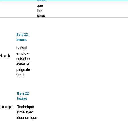
que
l’on
aime
Il y a 22
heures
Cumul
emploi-
retraite :
éviter le
piège de
2027
Il y a 22
heures
Technique
rime avec
économique