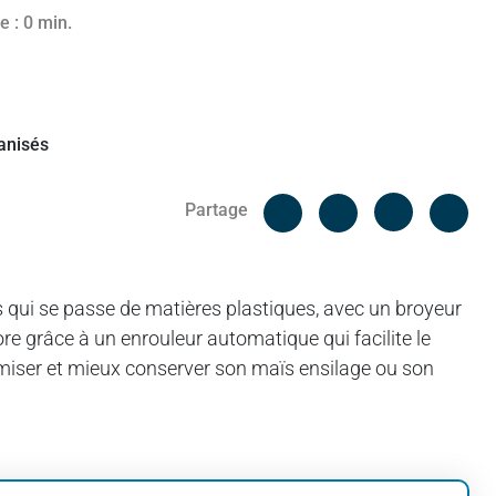
2024
e : 0 min.
Facebook
Cop
Partage
Messenger
Linked in
 qui se passe de matières plastiques, avec un broyeur
core grâce à un enrouleur automatique qui facilite le
imiser et mieux conserver son maïs ensilage ou son