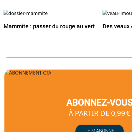
Mammite : passer du rouge au vert
Des veaux 
ABONNEZ-VOU
À PARTIR DE 0,99 €
JE M’ABONNE