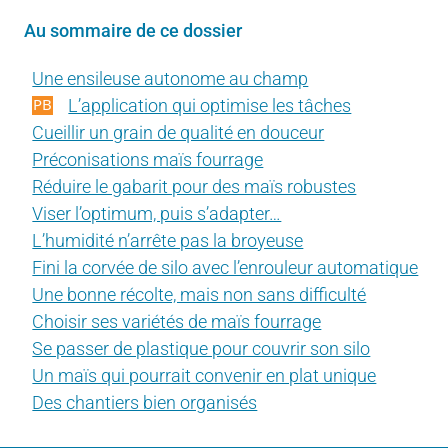
Au sommaire de ce dossier
Une ensileuse autonome au champ
L’application qui optimise les tâches
Cueillir un grain de qualité en douceur
Préconisations maïs fourrage
Réduire le gabarit pour des maïs robustes
Viser l’optimum, puis s’adapter…
L’humidité n’arrête pas la broyeuse
Fini la corvée de silo avec l’enrouleur automatique
Une bonne récolte, mais non sans difficulté
Choisir ses variétés de maïs fourrage
Se passer de plastique pour couvrir son silo
Il y a 22
Un maïs qui pourrait convenir en plat unique
heures
Des chantiers bien organisés
Garder
cette
ruralité