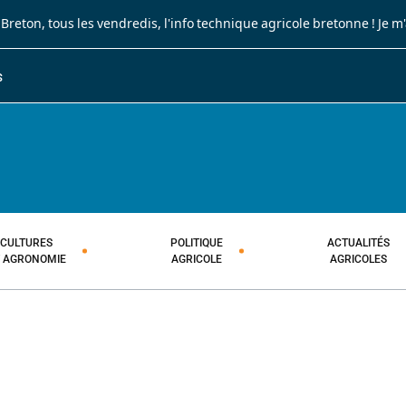
 Breton
, tous les vendredis, l'info technique agricole bretonne !
Je m
S
JOURNAL PAYSAN BRETON
HEBDOMADAIRE TECHNIQUE AGRI
CULTURES
POLITIQUE
ACTUALITÉS
T AGRONOMIE
AGRICOLE
AGRICOLES