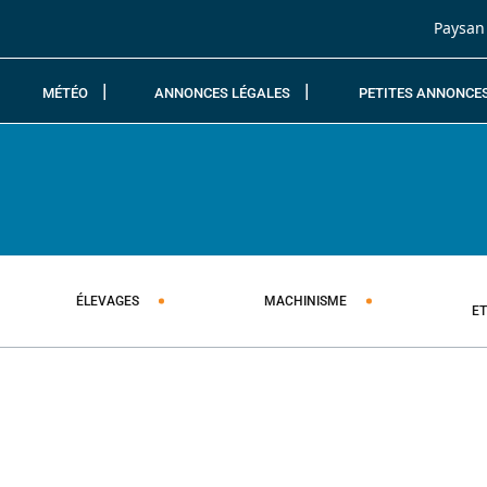
Passer au contenu
Paysan
MÉTÉO
ANNONCES LÉGALES
PETITES ANNONCE
ÉLEVAGES
MACHINISME
E