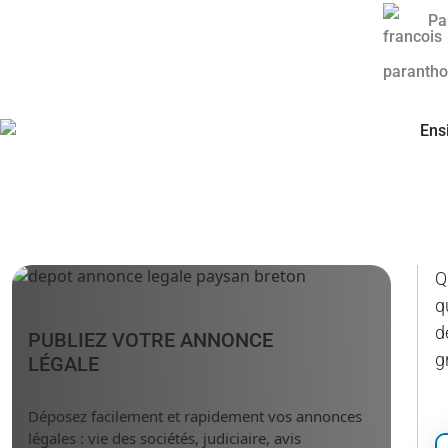
Pa
Q
q
d
PUBLIEZ VOTRE ANNONCE
g
LÉGALE
Déposez facilement et rapidement vos annonces
légales : vie des sociétés, judiciaire, avis