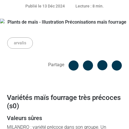
12 décembre 2024
Publié le 13 Déc 2024
Lecture : 8 min.
arvalis
Facebook
Cop
Partage
Messenger
Linked in
variétés maïs fourrage très précoces
(s0)
valeurs sûres
MILANDRO : variété précoce dans son groupe. Un