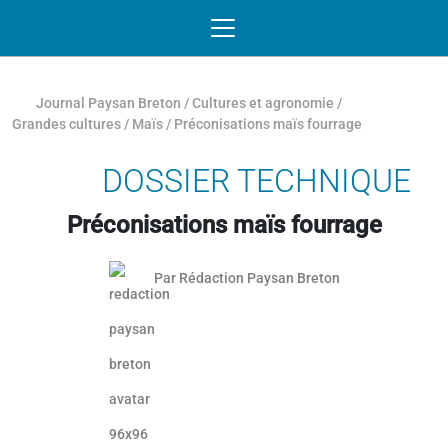
Passer au contenu
NAVIGATION MOBILE
O
NAVIGATION
PRINCIPALE
Journal Paysan Breton
/
Cultures et agronomie
/
Grandes cultures
/
Maïs
/
Préconisations maïs fourrage
DOSSIER TECHNIQUE
Préconisations maïs fourrage
Par
Rédaction Paysan Breton