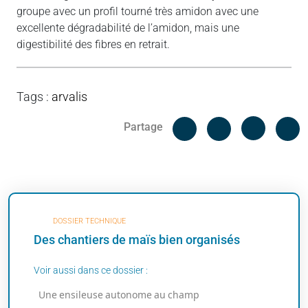
groupe avec un profil tourné très amidon avec une
excellente dégradabilité de l’amidon, mais une
digestibilité des fibres en retrait.
Tags
:
arvalis
Facebook
C
Partage
Messenger
Linked i
DOSSIER TECHNIQUE
Des chantiers de maïs bien organisés
Voir aussi dans ce dossier :
Une ensileuse autonome au champ