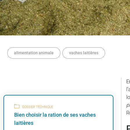
alimentation animale
vaches laitières
E
l
l
p
DOSSIER TECHNIQUE
R
Bien choisir la ration de ses vaches
laitières