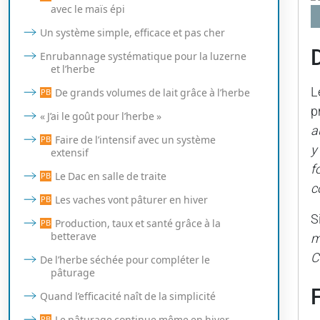
avec le maïs épi
Un système simple, efficace et pas cher
Enrubannage systématique pour la luzerne
et l’herbe
L
De grands volumes de lait grâce à l’herbe
p
« J’ai le goût pour l’herbe »
a
Faire de l’intensif avec un système
y
extensif
f
Le Dac en salle de traite
c
Les vaches vont pâturer en hiver
S
Production, taux et santé grâce à la
betterave
m
C
De l’herbe séchée pour compléter le
pâturage
Quand l’efficacité naît de la simplicité
Le pâturage continue même en hiver