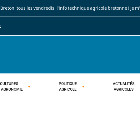
 Breton
, tous les vendredis, l'info technique agricole bretonne !
Je m
S
JOURNAL PAYSAN BRETON
HEBDOMADAIRE TECHNIQUE AGRI
CULTURES
POLITIQUE
ACTUALITÉS
T AGRONOMIE
AGRICOLE
AGRICOLES