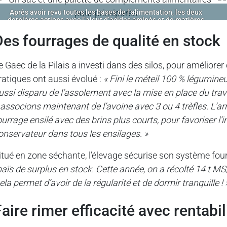
Après avoir revu toutes les bases de l’alimentation, les deux
dernières actions avec l’ajout d’acides aminés et de matières
grasse ont permis de gagner 3 L de lait sur les multipares et 2 L
pour les primipares.
des fourrages de qualité en stock
e Gaec de la Pilais a investi dans des silos, pour améliorer
ratiques ont aussi évolué :
« Fini le méteil 100 % légumineu
ussi disparu de l’assolement avec la mise en place du trav
 associons maintenant de l’avoine avec 3 ou 4 trèfles. L’ar
ourrage ensilé avec des brins plus courts, pour favoriser l’
onservateur dans tous les ensilages. »
itué en zone séchante, l’élevage sécurise son système fou
aïs de surplus en stock. Cette année, on a récolté 14 t 
ela permet d’avoir de la régularité et de dormir tranquille ! 
faire rimer efficacité avec rentabil