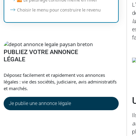
L
Choisir le menu pour construire le revenu
d
l
e
f
PUBLIEZ VOTRE ANNONCE
LÉGALE
Déposez facilement et rapidement vos annonces
légales : vie des sociétés, judiciaire, avis administratifs
et marchés.
Je publie une annonce légale
I
a
p