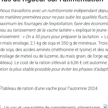
 Nous travaillons avec un nutritionniste indépendant depui
es matières premières pour ne pas subir les qualités fluc
aximum les fourrages de l’exploitation, faire des économie
eau au tarissement de la vache laitière »
, explique le jeun
arissement :
« On a 50 jours pour préparer la lactation. »
. 
e maïs ensilage, 2,1 kg de soja et 350 g de minéraux. Trois
 de soja, des acides aminés (méthionine et lysine) et des s
’ensilage de méteil ou de luzerne, du maïs grain, de l’orge a
ableau). Le coût de la ration s’élevait à 6,06 € cet automne
ation la plus stable possible pour éviter les phases d’adapt