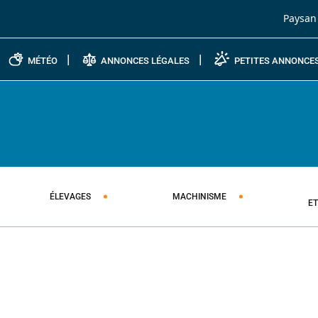
Passer au contenu
Paysan
MÉTÉO
ANNONCES LÉGALES
PETITES ANNONCE
ÉLEVAGES
MACHINISME
E