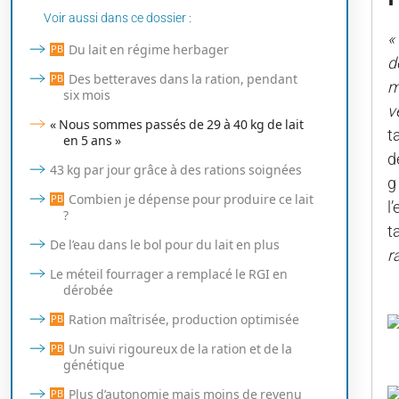
Voir aussi dans ce dossier :
«
Du lait en régime herbager
d
Des betteraves dans la ration, pendant
m
six mois
v
« Nous sommes passés de 29 à 40 kg de lait
t
en 5 ans »
d
43 kg par jour grâce à des rations soignées
g
Combien je dépense pour produire ce lait
l
?
t
De l’eau dans le bol pour du lait en plus
r
Le méteil fourrager a remplacé le RGI en
dérobée
Ration maîtrisée, production optimisée
Un suivi rigoureux de la ration et de la
génétique
Plus d’autonomie mais moins de revenu