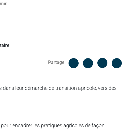
 min.
Facebook
Cop
Partage
Messenger
Linked in
dans leur démarche de transition agricole, vers des
 pour encadrer les pratiques agricoles de façon