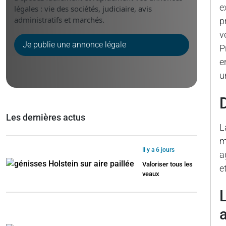
e
légales : vie des sociétés, judiciaire, avis
administratifs et marchés.
p
v
Je publie une annonce légale
P
e
u
Les dernières actus
L
m
Il y a 6 jours
a
Valoriser tous les
e
veaux
la réversion comme soutien financier pour les ag