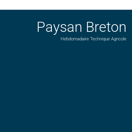
Paysan Breton
Hebdomadaire Technique Agricole
Suivez nos publications avec notre flux RSS
Aimez-nous sur facebook
Retrouvez-nous sur Linkedin
Suivez-nous sur insta
Regardez-nous