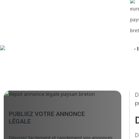
D
p
PUBLIEZ VOTRE ANNONCE
LÉGALE
D
Déposez facilement et rapidement vos annonces