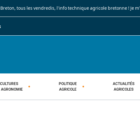
 Breton
, tous les vendredis, l'info technique agricole bretonne !
Je m
S
JOURNAL PAYSAN BRETON
HEBDOMADAIRE TECHNIQUE AGRI
CULTURES
POLITIQUE
ACTUALITÉS
T AGRONOMIE
AGRICOLE
AGRICOLES