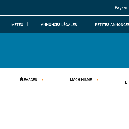
Passer au contenu
Paysan
MÉTÉO
ANNONCES LÉGALES
PETITES ANNONCE
ÉLEVAGES
MACHINISME
E