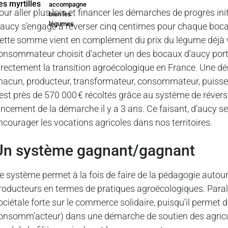
accompagne
our aller plus loin et financer les démarches de progrès ini
bien les
légumes
’aucy s’engage à reverser cinq centimes pour chaque boc
ette somme vient en complément du prix du légume déjà ve
onsommateur choisit d’acheter un des bocaux d’aucy porte
irectement la transition agroécologique en France. Une dé
hacun, producteur, transformateur, consommateur, puisse a
’est près de 570 000 € récoltés grâce au système de réversi
ancement de la démarche il y a 3 ans. Ce faisant, d’aucy s
ncourager les vocations agricoles dans nos territoires.
un système gagnant/gagnant
e système permet à la fois de faire de la pédagogie autour 
roducteurs en termes de pratiques agroécologiques. Paral
ociétale forte sur le commerce solidaire, puisqu’il perme
onsomm’acteur) dans une démarche de soutien des agricul