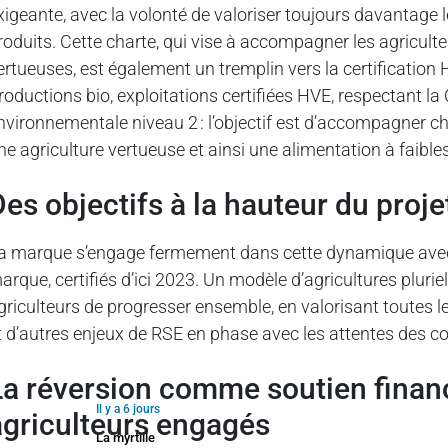
xigeante, avec la volonté de valoriser toujours davantage le
roduits. Cette charte, qui vise à accompagner les agriculte
ertueuses, est également un tremplin vers la certificatio
roductions bio, exploitations certifiées HVE, respectant la
nvironnementale niveau 2 : l’objectif est d’accompagner 
ne agriculture vertueuse et ainsi une alimentation à faib
des objectifs à la hauteur du proje
a marque s’engage fermement dans cette dynamique avec l’
arque, certifiés d’ici 2023. Un modèle d’agricultures pluriell
griculteurs de progresser ensemble, en valorisant toutes le
t d’autres enjeux de RSE en phase avec les attentes des
ricultures et
Il y a 6 jours
agriculteurs engagés
La myrtille