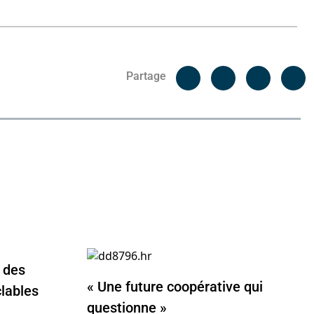
Facebook
C
Partage
Messenger
Linked i
 des
« Une future coopérative qui
lables
questionne »