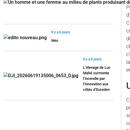
P
d
C
c
Il y a 6 jours
d
Néo
c
c
Il y a 6 jours
l
L’élevage de Luc
e
Mahé surmonte
l’incendie par
l’innovation aux
côtés d’Eureden
C
p
s
c