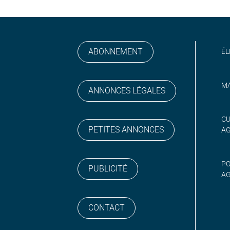
ABONNEMENT
ÉL
MA
ANNONCES LÉGALES
gram
 sur YouTube
CU
PETITES ANNONCES
A
PO
PUBLICITÉ
AG
CONTACT